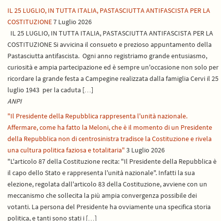
IL 25 LUGLIO, IN TUTTA ITALIA, PASTASCIUTTA ANTIFASCISTA PER LA
COSTITUZIONE
7 Luglio 2026
IL 25 LUGLIO, IN TUTTA ITALIA, PASTASCIUTTA ANTIFASCISTA PER LA
COSTITUZIONE Si avvicina il consueto e prezioso appuntamento della
Pastasciutta antifascista. Ogni anno registriamo grande entusiasmo,
curiosità e ampia partecipazione ed è sempre un'occasione non solo per
ricordare la grande festa a Campegine realizzata dalla famiglia Cervi il 25
luglio 1943 per la caduta […]
ANPI
"Il Presidente della Repubblica rappresenta l'unità nazionale.
Affermare, come ha fatto la Meloni, che è il momento di un Presidente
della Repubblica non di centrosinistra tradisce la Costituzione e rivela
una cultura politica faziosa e totalitaria"
3 Luglio 2026
"L'articolo 87 della Costituzione recita: "Il Presidente della Repubblica è
il capo dello Stato e rappresenta l'unità nazionale". Infatti la sua
elezione, regolata dall'articolo 83 della Costituzione, avviene con un
meccanismo che sollecita la più ampia convergenza possibile dei
votanti. La persona del Presidente ha ovviamente una specifica storia
politica, e tanti sono stati i […]