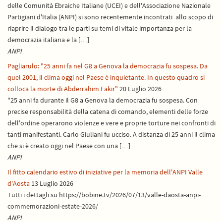
delle Comunità Ebraiche Italiane (UCEI) e dell'Associazione Nazionale
Partigiani d'Italia (ANPI) si sono recentemente incontrati allo scopo di
riaprire il dialogo tra le parti su temi di vitale importanza per la
democrazia italiana e la […]
ANPI
Pagliarulo: "25 anni fa nel G8 a Genova la democrazia fu sospesa. Da
quel 2001, il clima oggi nel Paese è inquietante. In questo quadro si
colloca la morte di Abderrahim Fakir"
20 Luglio 2026
"25 anni fa durante il G8 a Genova la democrazia fu sospesa. Con
precise responsabilità della catena di comando, elementi delle forze
dell'ordine operarono violenze e vere e proprie torture nei confronti di
tanti manifestanti. Carlo Giuliani fu ucciso. A distanza di 25 anni il clima
che si è creato oggi nel Paese con una […]
ANPI
Il fitto calendario estivo di iniziative per la memoria dell'ANPI Valle
d'Aosta
13 Luglio 2026
Tutti i dettagli su https://bobine.tv/2026/07/13/valle-daosta-anpi-
commemorazioni-estate-2026/
ANPI