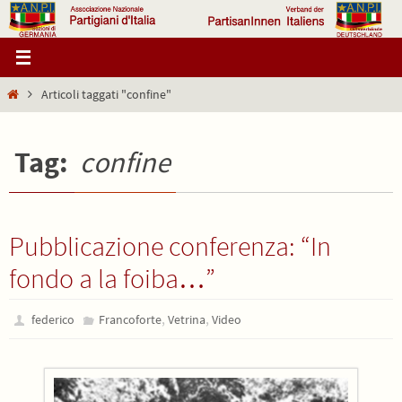
Salta
al
contenuto
Home
Articoli taggati "confine"
Tag:
confine
Pubblicazione conferenza: “In
fondo a la foiba…”
,
,
federico
Francoforte
Vetrina
Video