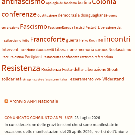
antifascismo
Colonia
berlino
apologia del fascismo
conferenze
democrazia
disuguaglianze
Costituzione
donne
Fascismo
FascismoEuropa
fascisti
Festa di Liberazione dal
emigrazione
incontri
Francoforte
guerra
IMI
nazifascismo
Heiko Koch
foibe
Liberazione
Interventi
memoria
Neofascismo
Iscrizione
Liana Novelli
Nazismo
Partigiani
Pace
Palestina
Pastasciutta antifascista
razzismo
referendum
Resistenza
Resistenza Festa-della-Liberazione
Shoah
solidarietà
Widerstand
Tesseramento
VVN
stragi naziste e fasciste in Italia
Archivio ANPI Nazionale
COMUNICATO CONGIUNTO ANPI - UCEI
28 Luglio 2026
In considerazione delle gravi tensioni che si sono manifestate in
occasione delle manifestazioni del 25 aprile 2026, i vertici dell'Unione