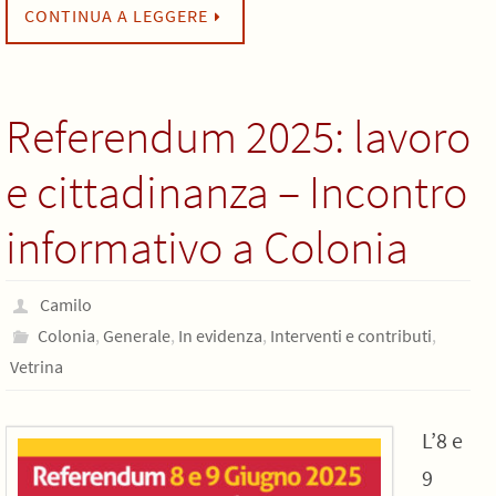
CONTINUA A LEGGERE
Referendum 2025: lavoro
e cittadinanza – Incontro
informativo a Colonia
Camilo
Colonia
,
Generale
,
In evidenza
,
Interventi e contributi
,
Vetrina
L’8 e
9