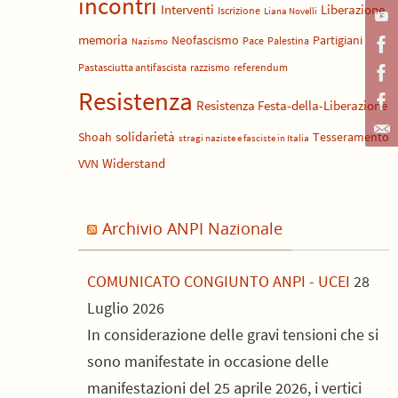
incontri
Liberazione
Interventi
Iscrizione
Liana Novelli
memoria
Neofascismo
Partigiani
Pace
Palestina
Nazismo
z
Pastasciutta antifascista
razzismo
referendum
Resistenza
Resistenza Festa-della-Liberazione
a
solidarietà
Shoah
Tesseramento
stragi naziste e fasciste in Italia
Widerstand
VVN
Archivio ANPI Nazionale
COMUNICATO CONGIUNTO ANPI - UCEI
28
Luglio 2026
In considerazione delle gravi tensioni che si
sono manifestate in occasione delle
manifestazioni del 25 aprile 2026, i vertici