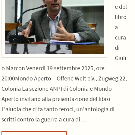
e del
libro
a
cura
di
Giuli
o Marcon Venerdì 19 settembre 2025, ore
20:00Mondo Aperto – Offene Welt e.V., Zugweg 22,
Colonia La sezione ANPI di Colonia e Mondo
Aperto invitano alla presentazione del libro
L’aiuola che ci fa tanto feroci, un’antologia di
scritti contro la guerra a cura di…