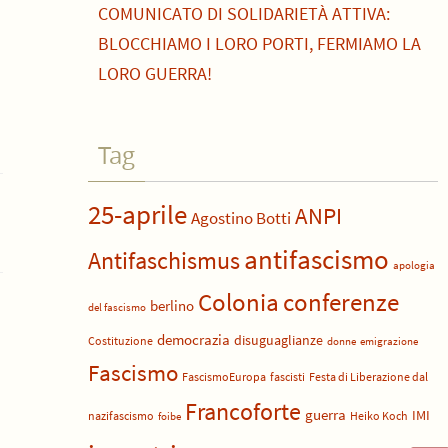
COMUNICATO DI SOLIDARIETÀ ATTIVA:
BLOCCHIAMO I LORO PORTI, FERMIAMO LA
LORO GUERRA!
Tag
25-aprile
ANPI
Agostino Botti
antifascismo
Antifaschismus
apologia
Colonia
conferenze
berlino
del fascismo
democrazia
disuguaglianze
Costituzione
donne
emigrazione
Fascismo
FascismoEuropa
fascisti
Festa di Liberazione dal
Francoforte
guerra
IMI
nazifascismo
Heiko Koch
foibe