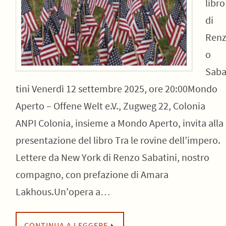
libro
di
Ren
o
Sab
tini Venerdì 12 settembre 2025, ore 20:00Mondo
Aperto – Offene Welt e.V., Zugweg 22, Colonia
ANPI Colonia, insieme a Mondo Aperto, invita alla
presentazione del libro Tra le rovine dell’impero.
Lettere da New York di Renzo Sabatini, nostro
compagno, con prefazione di Amara
Lakhous.Un’opera a…
CONTINUA A LEGGERE