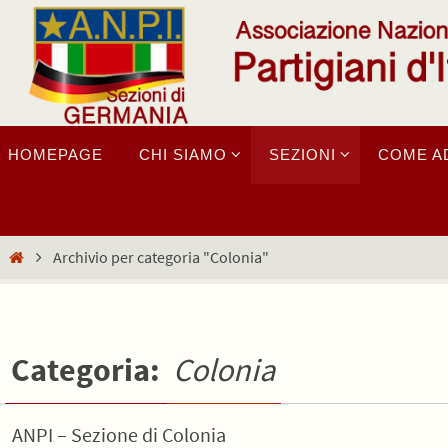
Salta
al
contenuto
Salta
HOMEPAGE
CHI SIAMO
SEZIONI
COME A
al
contenuto
Home
Archivio per categoria "Colonia"
Categoria:
Colonia
ANPI – Sezione di Colonia