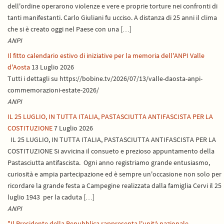
dell'ordine operarono violenze e vere e proprie torture nei confronti di
tanti manifestanti. Carlo Giuliani fu ucciso. A distanza di 25 anni il clima
che si è creato oggi nel Paese con una […]
ANPI
Il fitto calendario estivo di iniziative per la memoria dell'ANPI Valle
d'Aosta
13 Luglio 2026
Tutti i dettagli su https://bobine.tv/2026/07/13/valle-daosta-anpi-
commemorazioni-estate-2026/
ANPI
IL 25 LUGLIO, IN TUTTA ITALIA, PASTASCIUTTA ANTIFASCISTA PER LA
COSTITUZIONE
7 Luglio 2026
IL 25 LUGLIO, IN TUTTA ITALIA, PASTASCIUTTA ANTIFASCISTA PER LA
COSTITUZIONE Si avvicina il consueto e prezioso appuntamento della
Pastasciutta antifascista. Ogni anno registriamo grande entusiasmo,
curiosità e ampia partecipazione ed è sempre un'occasione non solo per
ricordare la grande festa a Campegine realizzata dalla famiglia Cervi il 25
luglio 1943 per la caduta […]
ANPI
"Il Presidente della Repubblica rappresenta l'unità nazionale.