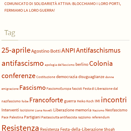
COMUNICATO DI SOLIDARIETÀ ATTIVA: BLOCCHIAMO I LORO PORTI,
FERMIAMO LA LORO GUERRA!
Tag
25-aprile
Antifaschismus
ANPI
Agostino Botti
antifascismo
Colonia
berlino
apologia del fascismo
conferenze
democrazia
disuguaglianze
Costituzione
donne
Fascismo
FascismoEuropa
fascisti
Festa di Liberazione dal
emigrazione
incontri
Francoforte
guerra
IMI
nazifascismo
Heiko Koch
foibe
Liberazione
Interventi
memoria
Neofascismo
Iscrizione
Liana Novelli
Nazismo
Partigiani
Pace
Palestina
Pastasciutta antifascista
razzismo
referendum
Resistenza
Resistenza Festa-della-Liberazione
Shoah