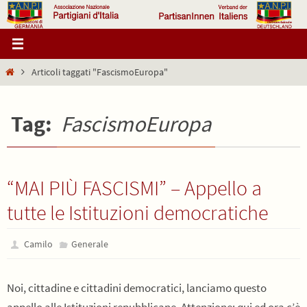
Salta
al
contenuto
Home
Articoli taggati "FascismoEuropa"
Tag:
FascismoEuropa
“MAI PIÙ FASCISMI” – Appello a
tutte le Istituzioni democratiche
Camilo
Generale
Noi, cittadine e cittadini democratici, lanciamo questo