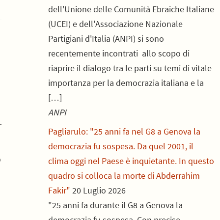
dell'Unione delle Comunità Ebraiche Italiane
(UCEI) e dell'Associazione Nazionale
Partigiani d'Italia (ANPI) si sono
recentemente incontrati allo scopo di
riaprire il dialogo tra le parti su temi di vitale
importanza per la democrazia italiana e la
[…]
ANPI
r
Pagliarulo: "25 anni fa nel G8 a Genova la
democrazia fu sospesa. Da quel 2001, il
o
clima oggi nel Paese è inquietante. In questo
quadro si colloca la morte di Abderrahim
Fakir"
20 Luglio 2026
"25 anni fa durante il G8 a Genova la
democrazia fu sospesa. Con precise