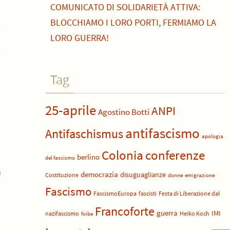
COMUNICATO DI SOLIDARIETÀ ATTIVA:
BLOCCHIAMO I LORO PORTI, FERMIAMO LA
LORO GUERRA!
e
Tag
25-aprile
ANPI
Agostino Botti
antifascismo
Antifaschismus
apologia
Colonia
conferenze
berlino
del fascismo
n
democrazia
disuguaglianze
Costituzione
donne
emigrazione
Fascismo
FascismoEuropa
fascisti
Festa di Liberazione dal
Francoforte
guerra
IMI
nazifascismo
Heiko Koch
foibe