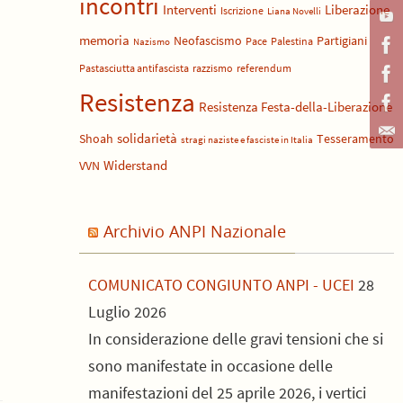
incontri
Liberazione
Interventi
Iscrizione
Liana Novelli
memoria
Neofascismo
Partigiani
Pace
Palestina
Nazismo
Pastasciutta antifascista
razzismo
referendum
Resistenza
Resistenza Festa-della-Liberazione
solidarietà
Shoah
Tesseramento
stragi naziste e fasciste in Italia
Widerstand
VVN
Archivio ANPI Nazionale
COMUNICATO CONGIUNTO ANPI - UCEI
28
Luglio 2026
In considerazione delle gravi tensioni che si
sono manifestate in occasione delle
manifestazioni del 25 aprile 2026, i vertici