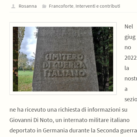
Rosanna
Francoforte
,
Interventi e contributi
Nel
giug
no
2022
la
nost
a
sezi
ne ha ricevuto una richiesta di informazioni su
Giovanni Di Noto, un internato militare italiano
deportato in Germania durante la Seconda guerra