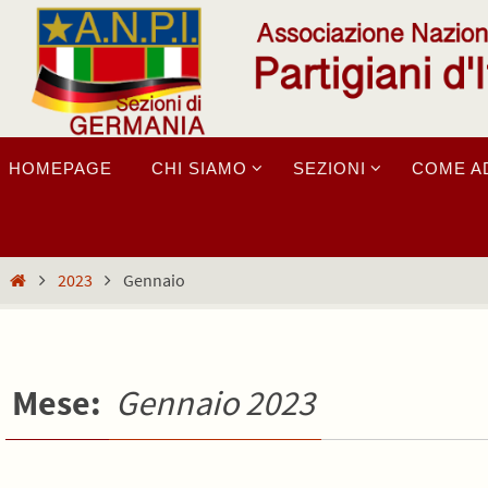
Salta
al
contenuto
Salta
HOMEPAGE
CHI SIAMO
SEZIONI
COME A
al
contenuto
Home
2023
Gennaio
Mese:
Gennaio 2023