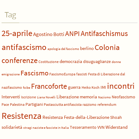
Tag
25-aprile
Antifaschismus
ANPI
Agostino Botti
antifascismo
Colonia
berlino
apologia del fascismo
conferenze
democrazia
disuguaglianze
Costituzione
donne
Fascismo
FascismoEuropa
fascisti
Festa di Liberazione dal
emigrazione
incontri
Francoforte
guerra
IMI
nazifascismo
Heiko Koch
foibe
Liberazione
Interventi
memoria
Neofascismo
Iscrizione
Liana Novelli
Nazismo
Partigiani
Pace
Palestina
Pastasciutta antifascista
razzismo
referendum
Resistenza
Resistenza Festa-della-Liberazione
Shoah
solidarietà
Widerstand
Tesseramento
VVN
stragi naziste e fasciste in Italia