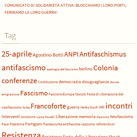
COMUNICATO DI SOLIDARIETÀ ATTIVA: BLOCCHIAMO I LORO PORTI,
FERMIAMO LA LORO GUERRA!
Tag
25-aprile
Antifaschismus
ANPI
Agostino Botti
antifascismo
Colonia
berlino
apologia del fascismo
conferenze
democrazia
disuguaglianze
Costituzione
donne
Fascismo
FascismoEuropa
fascisti
Festa di Liberazione dal
emigrazione
incontri
Francoforte
guerra
IMI
nazifascismo
Heiko Koch
foibe
Liberazione
Interventi
memoria
Neofascismo
Iscrizione
Liana Novelli
Nazismo
Partigiani
Pace
Palestina
Pastasciutta antifascista
razzismo
referendum
Resistenza
Resistenza Festa-della-Liberazione
Shoah