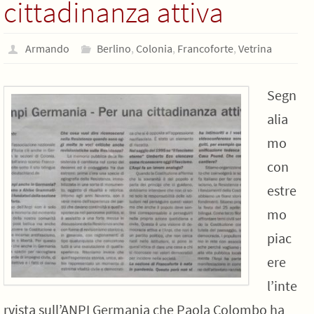
cittadinanza attiva
Armando
Berlino
,
Colonia
,
Francoforte
,
Vetrina
Segn
alia
mo
con
estre
mo
piac
ere
l’inte
rvista sull’ANPI Germania che Paola Colombo ha