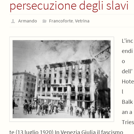
persecuzione degli slavi
Armando
Francoforte
,
Vetrina
L’inc
endi
o
dell’
Hote
l
Balk
an a
Tries
te (13 luglio 1920) In Venezia Giulia il fascismo