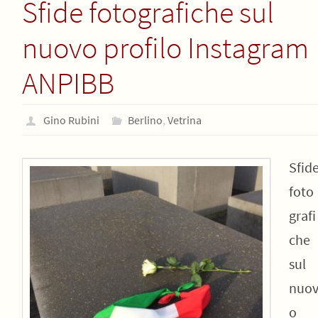
Sfide fotografiche sul
nuovo profilo Instagram
ANPIBB
Gino Rubini
Berlino
,
Vetrina
Sfid
foto
grafi
che
sul
nuo
o