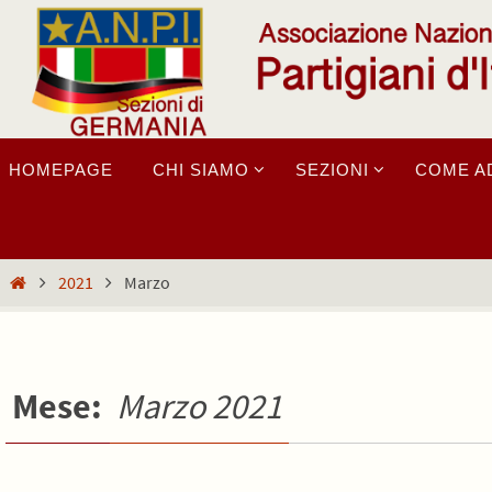
Salta
al
contenuto
Salta
HOMEPAGE
CHI SIAMO
SEZIONI
COME A
al
contenuto
Home
2021
Marzo
Mese:
Marzo 2021