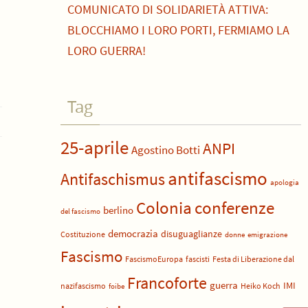
COMUNICATO DI SOLIDARIETÀ ATTIVA:
BLOCCHIAMO I LORO PORTI, FERMIAMO LA
LORO GUERRA!
Tag
25-aprile
ANPI
Agostino Botti
antifascismo
Antifaschismus
apologia
Colonia
conferenze
berlino
del fascismo
democrazia
disuguaglianze
Costituzione
donne
emigrazione
Fascismo
FascismoEuropa
fascisti
Festa di Liberazione dal
Francoforte
guerra
IMI
nazifascismo
Heiko Koch
foibe