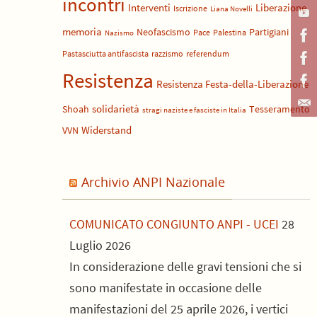
incontri
Liberazione
Interventi
Iscrizione
Liana Novelli
memoria
Neofascismo
Partigiani
Pace
Palestina
Nazismo
Pastasciutta antifascista
razzismo
referendum
Resistenza
Resistenza Festa-della-Liberazione
solidarietà
Shoah
Tesseramento
stragi naziste e fasciste in Italia
Widerstand
VVN
Archivio ANPI Nazionale
COMUNICATO CONGIUNTO ANPI - UCEI
28
Luglio 2026
In considerazione delle gravi tensioni che si
sono manifestate in occasione delle
manifestazioni del 25 aprile 2026, i vertici