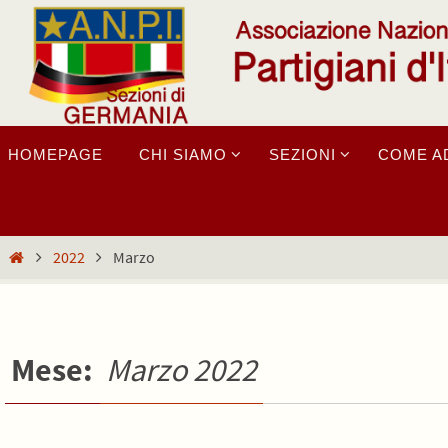
Salta
al
contenuto
Salta
HOMEPAGE
CHI SIAMO
SEZIONI
COME A
al
contenuto
Home
2022
Marzo
Mese:
Marzo 2022