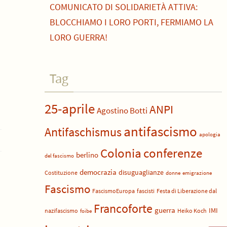
COMUNICATO DI SOLIDARIETÀ ATTIVA:
BLOCCHIAMO I LORO PORTI, FERMIAMO LA
LORO GUERRA!
Tag
25-aprile
ANPI
Agostino Botti
antifascismo
Antifaschismus
apologia
Colonia
conferenze
berlino
del fascismo
democrazia
disuguaglianze
Costituzione
donne
emigrazione
Fascismo
FascismoEuropa
fascisti
Festa di Liberazione dal
Francoforte
guerra
IMI
nazifascismo
Heiko Koch
foibe