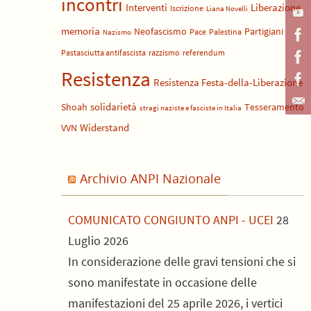
incontri
Liberazione
Interventi
Iscrizione
Liana Novelli
memoria
Neofascismo
Partigiani
Pace
Palestina
Nazismo
Pastasciutta antifascista
razzismo
referendum
Resistenza
Resistenza Festa-della-Liberazione
solidarietà
Shoah
Tesseramento
stragi naziste e fasciste in Italia
Widerstand
VVN
Archivio ANPI Nazionale
COMUNICATO CONGIUNTO ANPI - UCEI
28
Luglio 2026
In considerazione delle gravi tensioni che si
sono manifestate in occasione delle
manifestazioni del 25 aprile 2026, i vertici