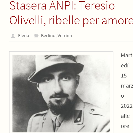
Stasera ANPI: Teresio
Olivelli, ribelle per amor
Elena
Berlino
,
Vetrina
Mart
edí
15
mar
o
2022
alle
ore