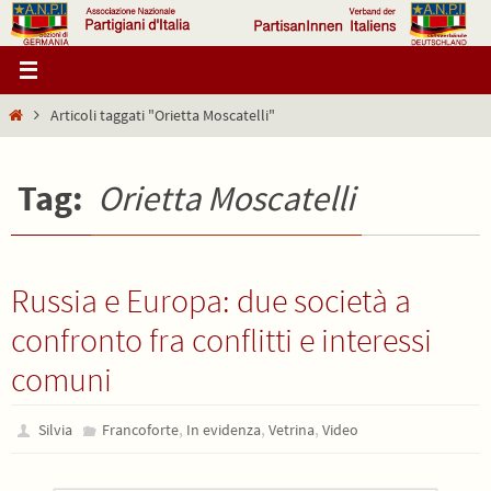
Salta
al
contenuto
Home
Articoli taggati "Orietta Moscatelli"
Tag:
Orietta Moscatelli
Russia e Europa: due società a
confronto fra conflitti e interessi
comuni
,
,
,
Silvia
Francoforte
In evidenza
Vetrina
Video