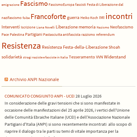
Fascismo
FascismoEuropa
fascisti
Festa di Liberazione dal
emigrazione
incontri
Francoforte
guerra
IMI
nazifascismo
Heiko Koch
foibe
Liberazione
Interventi
memoria
Neofascismo
Iscrizione
Liana Novelli
Nazismo
Partigiani
Pace
Palestina
Pastasciutta antifascista
razzismo
referendum
Resistenza
Resistenza Festa-della-Liberazione
Shoah
solidarietà
Widerstand
Tesseramento
VVN
stragi naziste e fasciste in Italia
Archivio ANPI Nazionale
COMUNICATO CONGIUNTO ANPI - UCEI
28 Luglio 2026
In considerazione delle gravi tensioni che si sono manifestate in
occasione delle manifestazioni del 25 aprile 2026, i vertici dell'Unione
delle Comunità Ebraiche Italiane (UCEI) e dell'Associazione Nazionale
Partigiani d'Italia (ANPI) si sono recentemente incontrati allo scopo di
riaprire il dialogo tra le parti su temi di vitale importanza per la