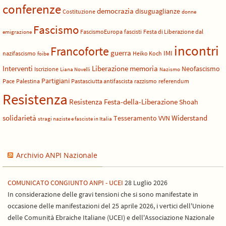
conferenze
democrazia
disuguaglianze
Costituzione
donne
Fascismo
FascismoEuropa
fascisti
Festa di Liberazione dal
emigrazione
incontri
Francoforte
guerra
IMI
nazifascismo
Heiko Koch
foibe
Liberazione
Interventi
memoria
Neofascismo
Iscrizione
Liana Novelli
Nazismo
Partigiani
Pace
Palestina
Pastasciutta antifascista
razzismo
referendum
Resistenza
Resistenza Festa-della-Liberazione
Shoah
solidarietà
Widerstand
Tesseramento
VVN
stragi naziste e fasciste in Italia
Archivio ANPI Nazionale
COMUNICATO CONGIUNTO ANPI - UCEI
28 Luglio 2026
In considerazione delle gravi tensioni che si sono manifestate in
occasione delle manifestazioni del 25 aprile 2026, i vertici dell'Unione
delle Comunità Ebraiche Italiane (UCEI) e dell'Associazione Nazionale