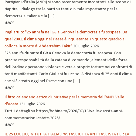
Partigiani d'Italia (ANPI) si sono recentemente incontrati allo scopo di
riaprire il dialogo tra le parti su temi di vitale importanza per la
democrazia italiana e la […]
ANPI
Pagliarulo: "25 anni fa nel G8 a Genova la democrazia fu sospesa. Da
quel 2001, il clima oggi nel Paese è inquietante. In questo quadro si
colloca la morte di Abderrahim Fakir"
20 Luglio 2026
"25 anni fa durante il G8 a Genova la democrazia fu sospesa. Con
precise responsabilità della catena di comando, elementi delle forze
dell'ordine operarono violenze e vere e proprie torture nei confronti di
tanti manifestanti. Carlo Giuliani fu ucciso. A distanza di 25 anni il clima
che si è creato oggi nel Paese con una […]
ANPI
Il fitto calendario estivo di iniziative per la memoria dell'ANPI Valle
d'Aosta
13 Luglio 2026
Tutti i dettagli su https://bobine.tv/2026/07/13/valle-daosta-anpi-
commemorazioni-estate-2026/
ANPI
IL 25 LUGLIO, IN TUTTA ITALIA, PASTASCIUTTA ANTIFASCISTA PER LA