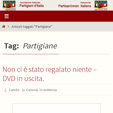
Salta
al
contenuto
Home
Articoli taggati "Partigiane"
Tag:
Partigiane
Non ci è stato regalato niente –
DVD in uscita.
,
Camilo
Colonia
In evidenza