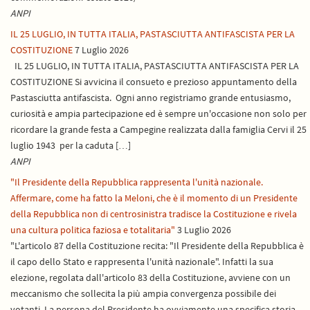
ANPI
IL 25 LUGLIO, IN TUTTA ITALIA, PASTASCIUTTA ANTIFASCISTA PER LA
COSTITUZIONE
7 Luglio 2026
IL 25 LUGLIO, IN TUTTA ITALIA, PASTASCIUTTA ANTIFASCISTA PER LA
COSTITUZIONE Si avvicina il consueto e prezioso appuntamento della
Pastasciutta antifascista. Ogni anno registriamo grande entusiasmo,
curiosità e ampia partecipazione ed è sempre un'occasione non solo per
ricordare la grande festa a Campegine realizzata dalla famiglia Cervi il 25
luglio 1943 per la caduta […]
ANPI
"Il Presidente della Repubblica rappresenta l'unità nazionale.
Affermare, come ha fatto la Meloni, che è il momento di un Presidente
della Repubblica non di centrosinistra tradisce la Costituzione e rivela
una cultura politica faziosa e totalitaria"
3 Luglio 2026
"L'articolo 87 della Costituzione recita: "Il Presidente della Repubblica è
il capo dello Stato e rappresenta l'unità nazionale". Infatti la sua
elezione, regolata dall'articolo 83 della Costituzione, avviene con un
meccanismo che sollecita la più ampia convergenza possibile dei
votanti. La persona del Presidente ha ovviamente una specifica storia