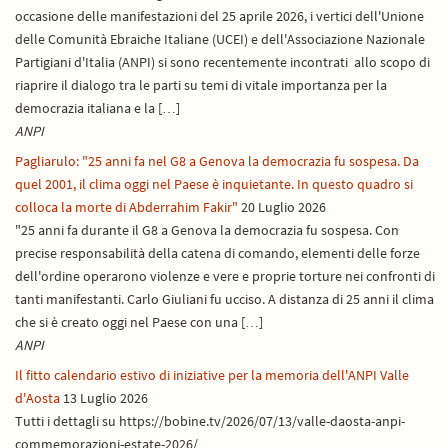
occasione delle manifestazioni del 25 aprile 2026, i vertici dell'Unione
delle Comunità Ebraiche Italiane (UCEI) e dell'Associazione Nazionale
Partigiani d'Italia (ANPI) si sono recentemente incontrati allo scopo di
riaprire il dialogo tra le parti su temi di vitale importanza per la
democrazia italiana e la […]
ANPI
Pagliarulo: "25 anni fa nel G8 a Genova la democrazia fu sospesa. Da
quel 2001, il clima oggi nel Paese è inquietante. In questo quadro si
colloca la morte di Abderrahim Fakir"
20 Luglio 2026
"25 anni fa durante il G8 a Genova la democrazia fu sospesa. Con
precise responsabilità della catena di comando, elementi delle forze
dell'ordine operarono violenze e vere e proprie torture nei confronti di
tanti manifestanti. Carlo Giuliani fu ucciso. A distanza di 25 anni il clima
che si è creato oggi nel Paese con una […]
ANPI
Il fitto calendario estivo di iniziative per la memoria dell'ANPI Valle
d'Aosta
13 Luglio 2026
Tutti i dettagli su https://bobine.tv/2026/07/13/valle-daosta-anpi-
commemorazioni-estate-2026/