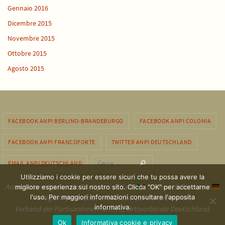
Gennaio 2016
Dicembre 2015
Novembre 2015
Ottobre 2015
Agosto 2015
FACEBOOK ANPI BERLINO-BRANDEBURGO
FACEBOOK ANPI COLONIA
FACEBOOK ANPI FRANCOFORTE
TWITTER ANPI DEUTSCHLAND
Cerca per:
EMAIL ANPI DEUTSCHLAND
Cerca
Utilizziamo i cookie per essere sicuri che tu possa avere la
Associazione Nazionale Partigiani d'Italia
Sezioni di Germania
migliore esperienza sul nostro sito. Clicca "OK" per accettarne
l'uso. Per maggiori informazioni consultare l'apposita
Partigiani per scelta, antifascisti per dovere morale.
informativa.
Verband der PartisanInnen Italiens, Ortsverbande Deutschland.
Ok
Informativa cookie e privacy