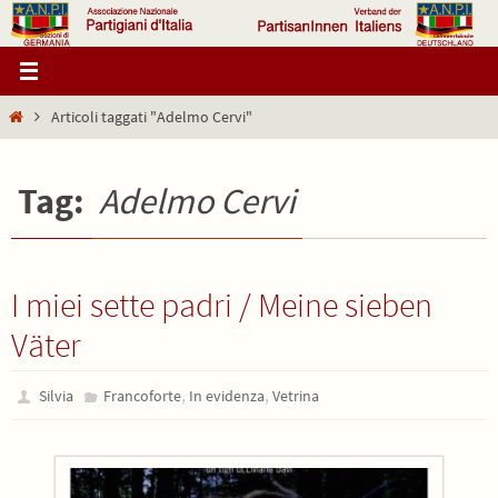
Salta
al
contenuto
Home
Articoli taggati "Adelmo Cervi"
Tag:
Adelmo Cervi
I miei sette padri / Meine sieben
Väter
,
,
Silvia
Francoforte
In evidenza
Vetrina