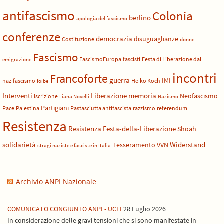
antifascismo
Colonia
berlino
apologia del fascismo
conferenze
democrazia
disuguaglianze
Costituzione
donne
Fascismo
FascismoEuropa
fascisti
Festa di Liberazione dal
emigrazione
incontri
Francoforte
guerra
IMI
nazifascismo
Heiko Koch
foibe
Liberazione
Interventi
memoria
Neofascismo
Iscrizione
Liana Novelli
Nazismo
Partigiani
Pace
Palestina
Pastasciutta antifascista
razzismo
referendum
Resistenza
Resistenza Festa-della-Liberazione
Shoah
solidarietà
Widerstand
Tesseramento
VVN
stragi naziste e fasciste in Italia
Archivio ANPI Nazionale
COMUNICATO CONGIUNTO ANPI - UCEI
28 Luglio 2026
In considerazione delle gravi tensioni che si sono manifestate in