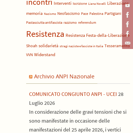
incontri
Liberazione
Interventi
Iscrizione
Liana Novelli
memoria
Neofascismo
Partigiani
Pace
Palestina
Nazismo
Pastasciutta antifascista
razzismo
referendum
Resistenza
Resistenza Festa-della-Liberazione
solidarietà
Shoah
Tesseramento
stragi naziste e fasciste in Italia
Widerstand
VVN
Archivio ANPI Nazionale
COMUNICATO CONGIUNTO ANPI - UCEI
28
Luglio 2026
In considerazione delle gravi tensioni che si
sono manifestate in occasione delle
manifestazioni del 25 aprile 2026, i vertici