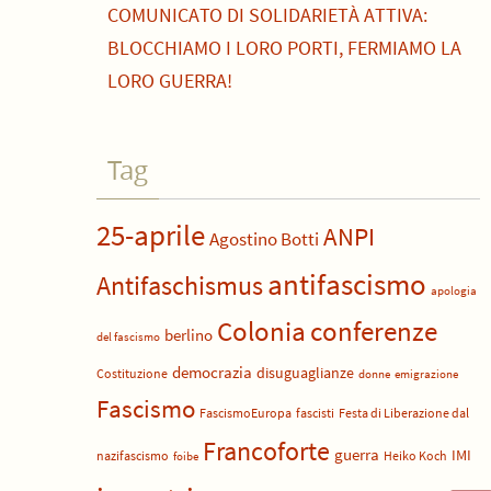
COMUNICATO DI SOLIDARIETÀ ATTIVA:
BLOCCHIAMO I LORO PORTI, FERMIAMO LA
LORO GUERRA!
Tag
25-aprile
ANPI
Agostino Botti
antifascismo
Antifaschismus
apologia
Colonia
conferenze
berlino
del fascismo
democrazia
disuguaglianze
Costituzione
donne
emigrazione
Fascismo
FascismoEuropa
fascisti
Festa di Liberazione dal
Francoforte
guerra
IMI
nazifascismo
Heiko Koch
foibe