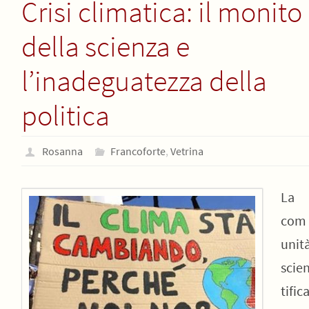
Crisi climatica: il monito
della scienza e
l’inadeguatezza della
politica
Rosanna
Francoforte
,
Vetrina
La
com
unit
scie
tific