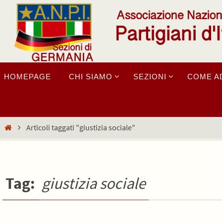
Salta
al
contenuto
Salta
HOMEPAGE
CHI SIAMO
SEZIONI
COME A
al
contenuto
Home
Articoli taggati "giustizia sociale"
Tag:
giustizia sociale