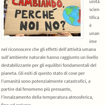
unità
scien
tifica
è
unan
ime
nel riconoscere che gli effetti dell’attività umana
sull’ambiente naturale hanno raggiunto un livello
destabilizzante per gli equilibri fondamentali del
pianeta. Gli esiti di questo stato di cose per
l’umanità sono potenzialmente catastrofici, a
partire dal fenomeno più pressante,
l’innalzamento della temperatura atmosferica,
fino ad arrivare…