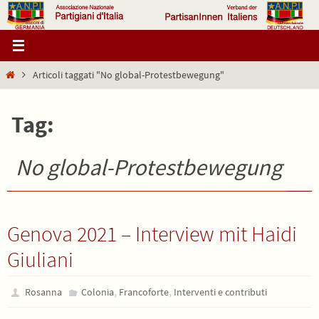
Salta
al
contenuto
Home
Articoli taggati "No global-Protestbewegung"
Tag:
No global-Protestbewegung
Genova 2021 – Interview mit Haidi
Giuliani
,
,
Rosanna
Colonia
Francoforte
Interventi e contributi