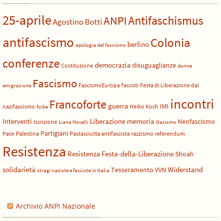
25-aprile
Antifaschismus
ANPI
Agostino Botti
antifascismo
Colonia
berlino
apologia del fascismo
conferenze
democrazia
disuguaglianze
Costituzione
donne
Fascismo
FascismoEuropa
fascisti
Festa di Liberazione dal
emigrazione
incontri
Francoforte
guerra
IMI
nazifascismo
Heiko Koch
foibe
Liberazione
Interventi
memoria
Neofascismo
Iscrizione
Liana Novelli
Nazismo
Partigiani
Pace
Palestina
Pastasciutta antifascista
razzismo
referendum
Resistenza
Resistenza Festa-della-Liberazione
Shoah
solidarietà
Widerstand
Tesseramento
VVN
stragi naziste e fasciste in Italia
Archivio ANPI Nazionale