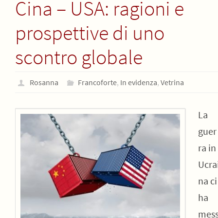
Cina – USA: ragioni e
prospettive di uno
scontro globale
Rosanna
Francoforte
,
In evidenza
,
Vetrina
La
guer
ra in
Ucra
na ci
ha
mes