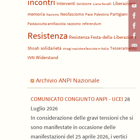
incontri
Liberazione
Interventi
Iscrizione
Liana Novelli
memoria
Neofascismo
Partigiani
Pace
Palestina
Nazismo
Pastasciutta antifascista
razzismo
referendum
Resistenza
Resistenza Festa-della-Liberazione
solidarietà
Shoah
Tesseramento
stragi naziste e fasciste in Italia
Widerstand
VVN
Archivio ANPI Nazionale
COMUNICATO CONGIUNTO ANPI - UCEI
28
Luglio 2026
In considerazione delle gravi tensioni che si
sono manifestate in occasione delle
manifestazioni del 25 aprile 2026, i vertici