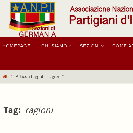
Salta
al
contenuto
Salta
HOMEPAGE
CHI SIAMO
SEZIONI
COME A
al
contenuto
Home
Articoli taggati "ragioni"
Tag:
ragioni