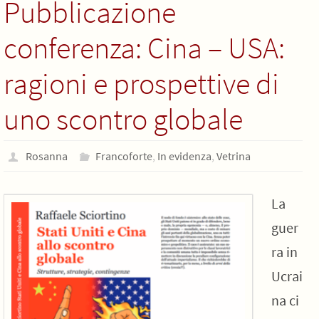
Pubblicazione
conferenza: Cina – USA:
ragioni e prospettive di
uno scontro globale
Rosanna
Francoforte
,
In evidenza
,
Vetrina
La
guer
ra in
Ucrai
na ci