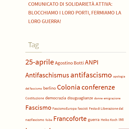
COMUNICATO DI SOLIDARIETÀ ATTIVA:
BLOCCHIAMO I LORO PORTI, FERMIAMO LA
LORO GUERRA!
Tag
25-aprile
ANPI
Agostino Botti
antifascismo
Antifaschismus
apologia
Colonia
conferenze
berlino
del fascismo
democrazia
disuguaglianze
Costituzione
donne
emigrazione
Fascismo
FascismoEuropa
fascisti
Festa di Liberazione dal
Francoforte
guerra
IMI
nazifascismo
Heiko Koch
foibe