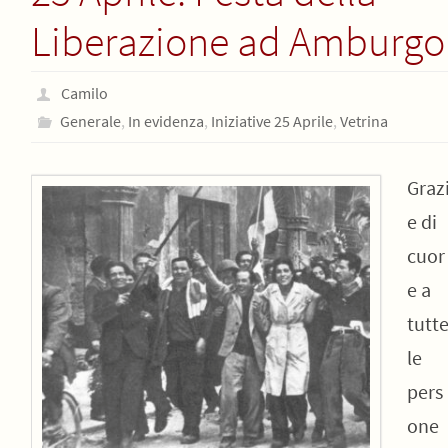
Liberazione ad Amburgo
Camilo
Generale
,
In evidenza
,
Iniziative 25 Aprile
,
Vetrina
Graz
e di
cuor
e a
tutt
le
pers
one