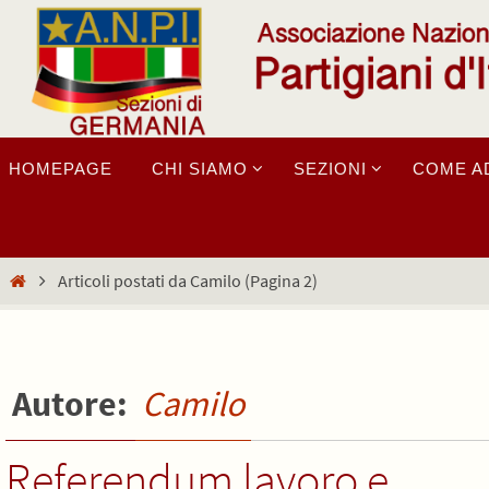
Salta
al
contenuto
Salta
HOMEPAGE
CHI SIAMO
SEZIONI
COME A
al
contenuto
Home
Articoli postati da Camilo
(Pagina 2)
Autore:
Camilo
Referendum lavoro e