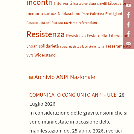
incontri
Liberazione
Interventi
Iscrizione
Liana Novelli
memoria
Neofascismo
Partigiani
Pace
Palestina
Nazismo
Pastasciutta antifascista
razzismo
referendum
Resistenza
Resistenza Festa-della-Liberazione
solidarietà
Shoah
Tesseramento
stragi naziste e fasciste in Italia
Widerstand
VVN
Archivio ANPI Nazionale
COMUNICATO CONGIUNTO ANPI - UCEI
28
Luglio 2026
In considerazione delle gravi tensioni che si
sono manifestate in occasione delle
manifestazioni del 25 aprile 2026, i vertici