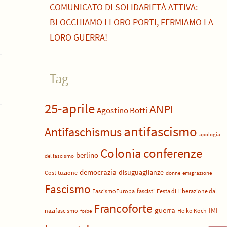
COMUNICATO DI SOLIDARIETÀ ATTIVA:
BLOCCHIAMO I LORO PORTI, FERMIAMO LA
LORO GUERRA!
Tag
25-aprile
ANPI
Agostino Botti
antifascismo
Antifaschismus
apologia
Colonia
conferenze
berlino
del fascismo
democrazia
disuguaglianze
Costituzione
donne
emigrazione
Fascismo
FascismoEuropa
fascisti
Festa di Liberazione dal
Francoforte
guerra
IMI
nazifascismo
Heiko Koch
foibe