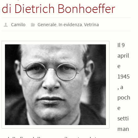
di Dietrich Bonhoeffer
Camilo
Generale
,
In evidenza
,
Vetrina
Il 9
april
e
1945
, a
poch
e
setti
man