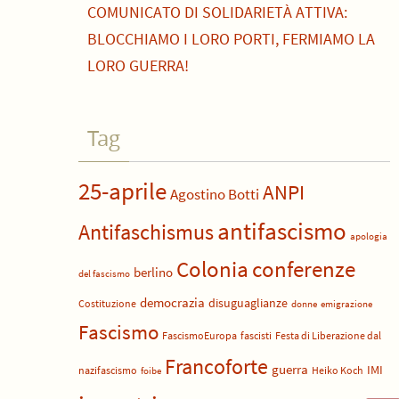
COMUNICATO DI SOLIDARIETÀ ATTIVA:
BLOCCHIAMO I LORO PORTI, FERMIAMO LA
LORO GUERRA!
Tag
25-aprile
ANPI
Agostino Botti
antifascismo
Antifaschismus
apologia
Colonia
conferenze
berlino
del fascismo
democrazia
disuguaglianze
Costituzione
donne
emigrazione
Fascismo
FascismoEuropa
fascisti
Festa di Liberazione dal
Francoforte
guerra
IMI
nazifascismo
Heiko Koch
foibe