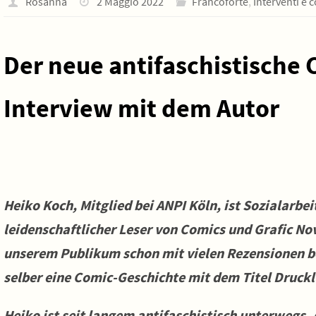
Rosanna
2 Maggio 2022
Francoforte
,
Interventi e 
Der neue antifaschistische 
Interview mit dem Autor
Heiko Koch, Mitglied bei ANPI Köln, ist Sozialarbeite
leidenschaftlicher Leser von Comics und Grafic Nov
unserem Publikum schon mit vielen Rezensionen be
selber eine Comic-Geschichte mit dem Titel Drucklu
Heiko ist seit langem antifaschistisch unterwegs.