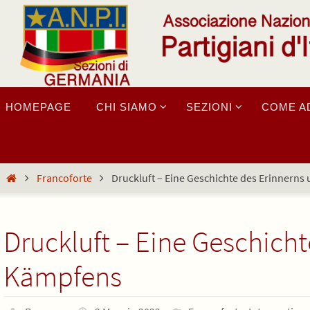
Salta
al
contenuto
Salta
HOMEPAGE
CHI SIAMO
SEZIONI
COME A
al
contenuto
Home
Francoforte
Druckluft – Eine Geschichte des Erinnern
Druckluft – Eine Geschich
Kämpfens