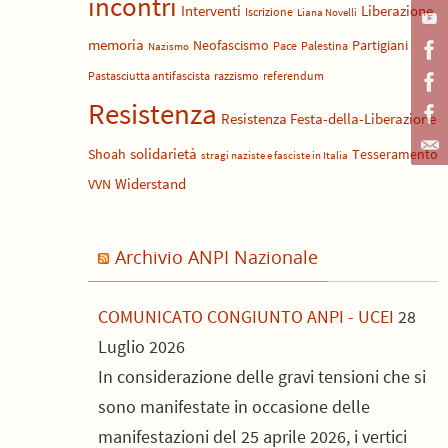
incontri
Liberazione
Interventi
Iscrizione
Liana Novelli
memoria
Neofascismo
Partigiani
Pace
Palestina
Nazismo
Pastasciutta antifascista
razzismo
referendum
Resistenza
Resistenza Festa-della-Liberazione
solidarietà
Shoah
Tesseramento
stragi naziste e fasciste in Italia
Widerstand
VVN
Archivio ANPI Nazionale
COMUNICATO CONGIUNTO ANPI - UCEI
28
Luglio 2026
In considerazione delle gravi tensioni che si
sono manifestate in occasione delle
manifestazioni del 25 aprile 2026, i vertici