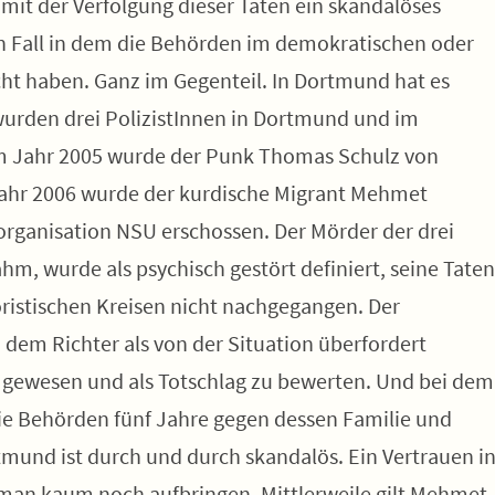
it der Verfolgung dieser Taten ein skandalöses
nen Fall in dem die Behörden im demokratischen oder
ht haben. Ganz im Gegenteil. In Dortmund hat es
wurden drei PolizistInnen in Dortmund und im
m Jahr 2005 wurde der Punk Thomas Schulz von
Jahr 2006 wurde der kurdische Migrant Mehmet
organisation NSU erschossen. Der Mörder der drei
ahm, wurde als psychisch gestört definiert, seine Taten
oristischen Kreisen nicht nachgegangen. Der
dem Richter als von der Situation überfordert
ert gewesen und als Totschlag zu bewerten. Und bei dem
ie Behörden fünf Jahre gegen dessen Familie und
tmund ist durch und durch skandalös. Ein Vertrauen i
 man kaum noch aufbringen. Mittlerweile gilt Mehmet