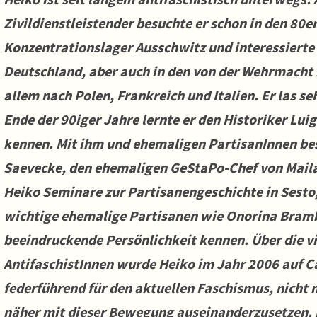
Zivildienstleistender besuchte er schon in den 80
Konzentrationslager Ausschwitz und interessierte
Deutschland, aber auch in den von der Wehrmacht b
allem nach Polen, Frankreich und Italien. Er las se
Ende der 90iger Jahre lernte er den Historiker Lu
kennen. Mit ihm und ehemaligen PartisanInnen bes
Saevecke, den ehemaligen GeStaPo-Chef von Mailan
Heiko Seminare zur Partisanengeschichte in Sesto
wichtige ehemalige Partisanen wie Onorina Brambi
beeindruckende Persönlichkeit kennen. Über die vi
AntifaschistInnen wurde Heiko im Jahr 2006 auf Ca
federführend für den aktuellen Faschismus, nicht n
näher mit dieser Bewegung auseinanderzusetzen. D