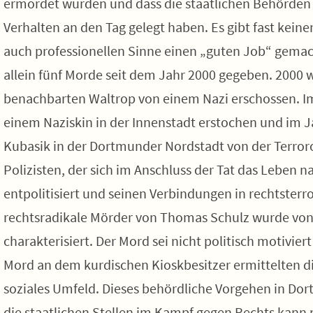
ermordet wurden und dass die staatlichen Behörden m
Verhalten an den Tag gelegt haben. Es gibt fast kei
auch professionellen Sinne einen „guten Job“ gemac
allein fünf Morde seit dem Jahr 2000 gegeben. 2000 
benachbarten Waltrop von einem Nazi erschossen. I
einem Naziskin in der Innenstadt erstochen und im 
Kubasik in der Dortmunder Nordstadt von der Terror
Polizisten, der sich im Anschluss der Tat das Leben n
entpolitisiert und seinen Verbindungen in rechtsterr
rechtsradikale Mörder von Thomas Schulz wurde von 
charakterisiert. Der Mord sei nicht politisch motivi
Mord an dem kurdischen Kioskbesitzer ermittelten d
soziales Umfeld. Dieses behördliche Vorgehen in Dor
die staatlichen Stellen im Kampf gegen Rechts kann