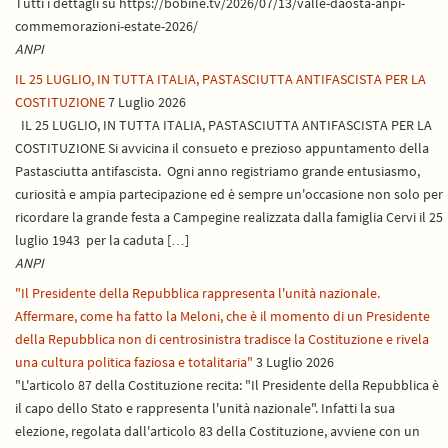
Tutti i dettagli su https://bobine.tv/2026/07/13/valle-daosta-anpi-
commemorazioni-estate-2026/
ANPI
IL 25 LUGLIO, IN TUTTA ITALIA, PASTASCIUTTA ANTIFASCISTA PER LA
COSTITUZIONE
7 Luglio 2026
IL 25 LUGLIO, IN TUTTA ITALIA, PASTASCIUTTA ANTIFASCISTA PER LA
COSTITUZIONE Si avvicina il consueto e prezioso appuntamento della
Pastasciutta antifascista. Ogni anno registriamo grande entusiasmo,
curiosità e ampia partecipazione ed è sempre un'occasione non solo per
ricordare la grande festa a Campegine realizzata dalla famiglia Cervi il 25
luglio 1943 per la caduta […]
ANPI
"Il Presidente della Repubblica rappresenta l'unità nazionale.
Affermare, come ha fatto la Meloni, che è il momento di un Presidente
della Repubblica non di centrosinistra tradisce la Costituzione e rivela
una cultura politica faziosa e totalitaria"
3 Luglio 2026
"L'articolo 87 della Costituzione recita: "Il Presidente della Repubblica è
il capo dello Stato e rappresenta l'unità nazionale". Infatti la sua
elezione, regolata dall'articolo 83 della Costituzione, avviene con un