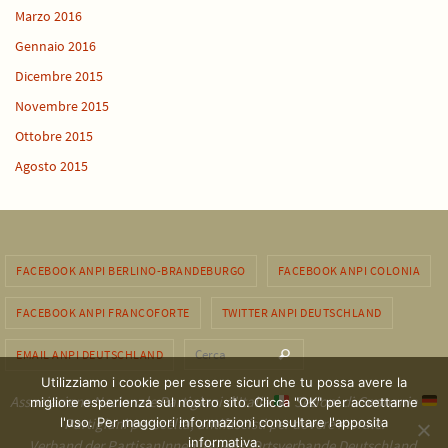
Marzo 2016
Gennaio 2016
Dicembre 2015
Novembre 2015
Ottobre 2015
Agosto 2015
FACEBOOK ANPI BERLINO-BRANDEBURGO
FACEBOOK ANPI COLONIA
FACEBOOK ANPI FRANCOFORTE
TWITTER ANPI DEUTSCHLAND
Cerca per:
EMAIL ANPI DEUTSCHLAND
Cerca
Utilizziamo i cookie per essere sicuri che tu possa avere la
Associazione Nazionale Partigiani d'Italia
Sezioni di Germania
migliore esperienza sul nostro sito. Clicca "OK" per accettarne
Partigiani per scelta, antifascisti per dovere morale.
l'uso. Per maggiori informazioni consultare l'apposita
informativa.
Verband der PartisanInnen Italiens, Ortsverbande Deutschland.