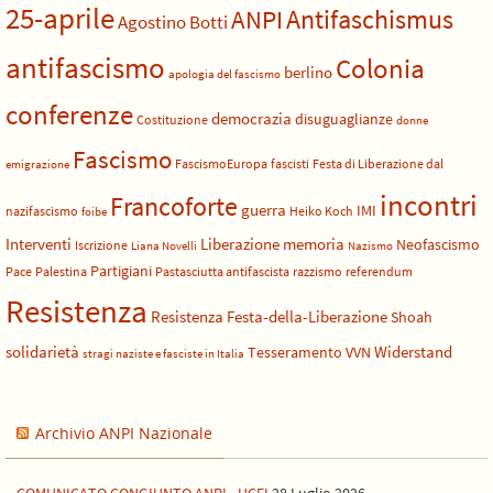
25-aprile
Antifaschismus
ANPI
Agostino Botti
antifascismo
Colonia
berlino
apologia del fascismo
conferenze
democrazia
disuguaglianze
Costituzione
donne
Fascismo
FascismoEuropa
fascisti
Festa di Liberazione dal
emigrazione
incontri
Francoforte
guerra
IMI
nazifascismo
Heiko Koch
foibe
Liberazione
Interventi
memoria
Neofascismo
Iscrizione
Liana Novelli
Nazismo
Partigiani
Pace
Palestina
Pastasciutta antifascista
razzismo
referendum
Resistenza
Resistenza Festa-della-Liberazione
Shoah
solidarietà
Widerstand
Tesseramento
VVN
stragi naziste e fasciste in Italia
Archivio ANPI Nazionale
COMUNICATO CONGIUNTO ANPI - UCEI
28 Luglio 2026