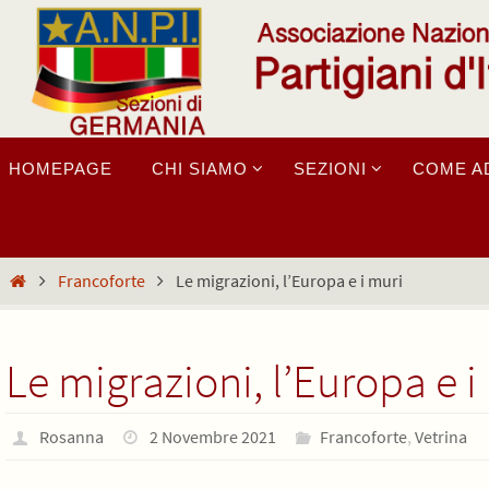
Salta
al
contenuto
Salta
HOMEPAGE
CHI SIAMO
SEZIONI
COME A
al
contenuto
Home
Francoforte
Le migrazioni, l’Europa e i muri
Le migrazioni, l’Europa e i
Rosanna
2 Novembre 2021
Francoforte
,
Vetrina