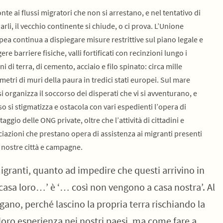
onte ai flussi migratori che non si arrestano, e nel tentativo di
arli, il vecchio continente si chiude, o ci prova. L’Unione
ea continua a dispiegare misure restrittive sul piano legale e
gere barriere fisiche, valli fortificati con recinzioni lungo i
ni di terra, di cemento, acciaio e filo spinato: circa mille
metri di muri della paura in tredici stati europei. Sul mare
i organizza il soccorso dei disperati che vi si avventurano, e
o si stigmatizza e ostacola con vari espedienti l’opera di
taggio delle ONG private, oltre che l’attività di cittadini e
iazioni che prestano opera di assistenza ai migranti presenti
 nostre città e campagne.
igranti, quanto ad impedire che questi arrivino in
 casa loro…’ è ‘… così non vengono a casa nostra’. Al
ngano, perché lascino la propria terra rischiando la
 loro esperienza nei nostri paesi, ma come fare a