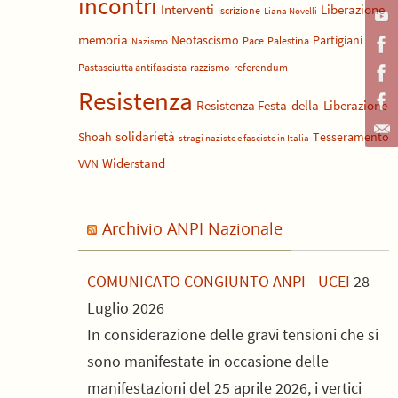
incontri
Liberazione
Interventi
Iscrizione
Liana Novelli
memoria
Neofascismo
Partigiani
Pace
Palestina
Nazismo
Pastasciutta antifascista
razzismo
referendum
Resistenza
Resistenza Festa-della-Liberazione
solidarietà
Shoah
Tesseramento
stragi naziste e fasciste in Italia
Widerstand
VVN
Archivio ANPI Nazionale
COMUNICATO CONGIUNTO ANPI - UCEI
28
Luglio 2026
In considerazione delle gravi tensioni che si
sono manifestate in occasione delle
manifestazioni del 25 aprile 2026, i vertici