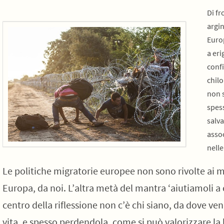
Di fr
argin
Europ
a eri
confi
chilo
non s
spess
salva
assoc
nelle
Le politiche migratorie europee non sono rivolte ai m
Europa, da noi. L’altra metà del mantra ‘aiutiamoli a
centro della riflessione non c’è chi siano, da dove ve
vita, e spesso perdendola, come si può valorizzare la