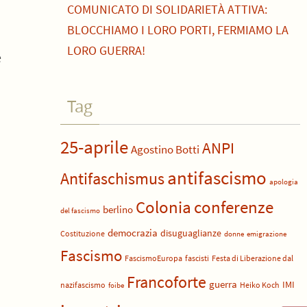
COMUNICATO DI SOLIDARIETÀ ATTIVA:
BLOCCHIAMO I LORO PORTI, FERMIAMO LA
LORO GUERRA!
e
Tag
25-aprile
ANPI
Agostino Botti
antifascismo
Antifaschismus
apologia
Colonia
conferenze
berlino
del fascismo
democrazia
disuguaglianze
Costituzione
donne
emigrazione
Fascismo
FascismoEuropa
fascisti
Festa di Liberazione dal
Francoforte
guerra
IMI
nazifascismo
Heiko Koch
foibe