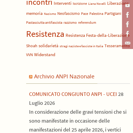
incontri
Liberazione
Interventi
Iscrizione
Liana Novelli
memoria
Neofascismo
Partigiani
Pace
Palestina
Nazismo
Pastasciutta antifascista
razzismo
referendum
Resistenza
Resistenza Festa-della-Liberazione
solidarietà
Shoah
Tesseramento
stragi naziste e fasciste in Italia
Widerstand
VVN
Archivio ANPI Nazionale
COMUNICATO CONGIUNTO ANPI - UCEI
28
Luglio 2026
In considerazione delle gravi tensioni che si
sono manifestate in occasione delle
manifestazioni del 25 aprile 2026, i vertici