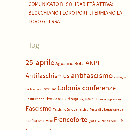
COMUNICATO DI SOLIDARIETÀ ATTIVA:
BLOCCHIAMO I LORO PORTI, FERMIAMO LA
LORO GUERRA!
Tag
25-aprile
ANPI
Agostino Botti
antifascismo
Antifaschismus
apologia
Colonia
conferenze
berlino
del fascismo
democrazia
disuguaglianze
Costituzione
donne
emigrazione
Fascismo
FascismoEuropa
fascisti
Festa di Liberazione dal
Francoforte
guerra
IMI
nazifascismo
Heiko Koch
foibe