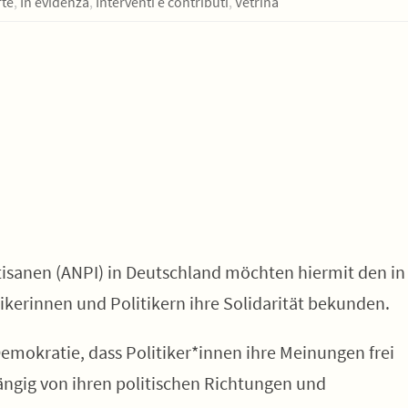
rte
,
In evidenza
,
Interventi e contributi
,
Vetrina
tisanen (ANPI) in Deutschland möchten hiermit den in
ikerinnen und Politikern ihre Solidarität bekunden.
emokratie, dass Politiker*innen ihre Meinungen frei
ngig von ihren politischen Richtungen und