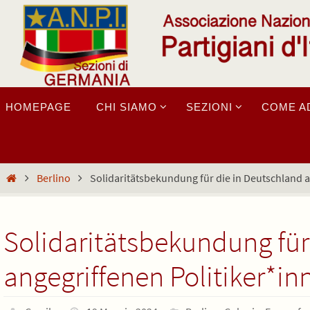
Salta
al
contenuto
Salta
HOMEPAGE
CHI SIAMO
SEZIONI
COME A
al
contenuto
Home
Berlino
Solidaritätsbekundung für die in Deutschland a
Solidaritätsbekundung für
angegriffenen Politiker*in