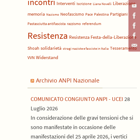
incontri
Liberazione
Interventi
Iscrizione
Liana Novelli
memoria
Neofascismo
Partigiani
Pace
Palestina
Nazismo
Pastasciutta antifascista
razzismo
referendum
Resistenza
Resistenza Festa-della-Liberazione
solidarietà
Shoah
Tesseramento
stragi naziste e fasciste in Italia
Widerstand
VVN
Archivio ANPI Nazionale
COMUNICATO CONGIUNTO ANPI - UCEI
28
Luglio 2026
In considerazione delle gravi tensioni che si
sono manifestate in occasione delle
manifestazioni del 25 aprile 2026, i vertici