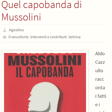
Quel capobanda di
Mussolini
Agostino
Francoforte
,
Interventi e contributi
,
Vetrina
Aldo
Cazz
ullo
racc
onta
i fatti
e i