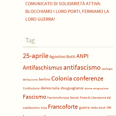
COMUNICATO DI SOLIDARIETÀ ATTIVA:
BLOCCHIAMO I LORO PORTI, FERMIAMO LA
LORO GUERRA!
Tag
25-aprile
ANPI
Agostino Botti
antifascismo
Antifaschismus
apologia
Colonia
conferenze
berlino
del fascismo
democrazia
disuguaglianze
Costituzione
donne
emigrazione
Fascismo
FascismoEuropa
fascisti
Festa di Liberazione dal
Francoforte
guerra
IMI
nazifascismo
Heiko Koch
foibe