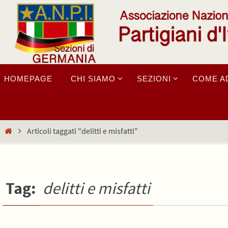
Salta
al
contenuto
Salta
HOMEPAGE
CHI SIAMO
SEZIONI
COME A
al
contenuto
Home
Articoli taggati "delitti e misfatti"
Tag:
delitti e misfatti