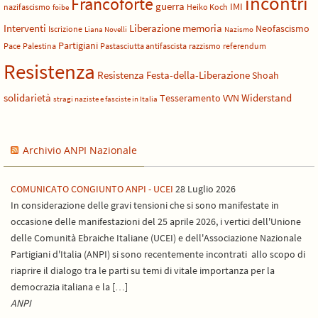
incontri
Francoforte
guerra
IMI
nazifascismo
Heiko Koch
foibe
Liberazione
Interventi
memoria
Neofascismo
Iscrizione
Liana Novelli
Nazismo
Partigiani
Pace
Palestina
Pastasciutta antifascista
razzismo
referendum
Resistenza
Resistenza Festa-della-Liberazione
Shoah
solidarietà
Widerstand
Tesseramento
VVN
stragi naziste e fasciste in Italia
Archivio ANPI Nazionale
COMUNICATO CONGIUNTO ANPI - UCEI
28 Luglio 2026
In considerazione delle gravi tensioni che si sono manifestate in
occasione delle manifestazioni del 25 aprile 2026, i vertici dell'Unione
delle Comunità Ebraiche Italiane (UCEI) e dell'Associazione Nazionale
Partigiani d'Italia (ANPI) si sono recentemente incontrati allo scopo di
riaprire il dialogo tra le parti su temi di vitale importanza per la
democrazia italiana e la […]
ANPI