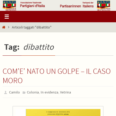
Salta
al
contenuto
Home
Articoli taggati "dibattito"
Tag:
dibattito
COM’E’ NATO UN GOLPE – IL CASO
MORO
,
,
Camilo
Colonia
In evidenza
Vetrina