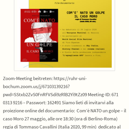
Zoom-Meeting beitreten: https://ruhr-uni-
bochum.zoom.us/j/67103139216?
pwd=SStxb2ZvS0FnRFVSdi9zRlB2Yi9tZz09 Meeting-ID: 671
0313 9216 – Passwort: 162491 Siamo lieti di invitarvi alla
proiezione online del documentario: Com’è NATO un golpe – il
caso Moro 27 maggio, alle ore 18:30 (ora di Berlino-Roma)
regia di Tommaso Cavallini (Italia 2020, 99 min) dedicato al