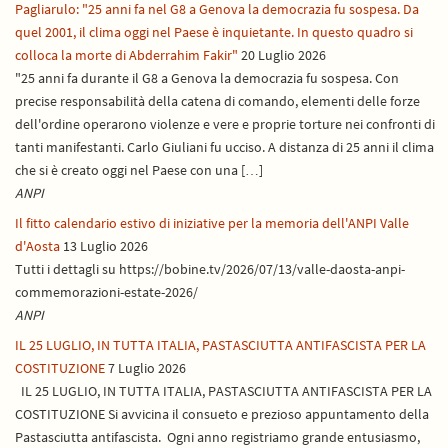
Pagliarulo: "25 anni fa nel G8 a Genova la democrazia fu sospesa. Da
quel 2001, il clima oggi nel Paese è inquietante. In questo quadro si
colloca la morte di Abderrahim Fakir"
20 Luglio 2026
"25 anni fa durante il G8 a Genova la democrazia fu sospesa. Con
precise responsabilità della catena di comando, elementi delle forze
dell'ordine operarono violenze e vere e proprie torture nei confronti di
tanti manifestanti. Carlo Giuliani fu ucciso. A distanza di 25 anni il clima
che si è creato oggi nel Paese con una […]
ANPI
Il fitto calendario estivo di iniziative per la memoria dell'ANPI Valle
d'Aosta
13 Luglio 2026
Tutti i dettagli su https://bobine.tv/2026/07/13/valle-daosta-anpi-
commemorazioni-estate-2026/
ANPI
IL 25 LUGLIO, IN TUTTA ITALIA, PASTASCIUTTA ANTIFASCISTA PER LA
COSTITUZIONE
7 Luglio 2026
IL 25 LUGLIO, IN TUTTA ITALIA, PASTASCIUTTA ANTIFASCISTA PER LA
COSTITUZIONE Si avvicina il consueto e prezioso appuntamento della
Pastasciutta antifascista. Ogni anno registriamo grande entusiasmo,