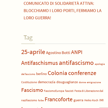
COMUNICATO DI SOLIDARIETÀ ATTIVA:
BLOCCHIAMO I LORO PORTI, FERMIAMO LA
LORO GUERRA!
Tag
25-aprile
ANPI
Agostino Botti
antifascismo
Antifaschismus
apologia
Colonia
conferenze
berlino
del fascismo
democrazia
disuguaglianze
Costituzione
donne
emigrazione
Fascismo
FascismoEuropa
fascisti
Festa di Liberazione dal
Francoforte
guerra
IMI
nazifascismo
Heiko Koch
foibe