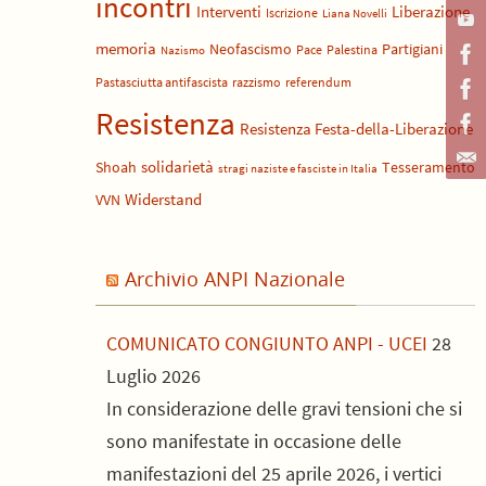
incontri
Liberazione
Interventi
Iscrizione
Liana Novelli
memoria
Neofascismo
Partigiani
Pace
Palestina
Nazismo
Pastasciutta antifascista
razzismo
referendum
Resistenza
Resistenza Festa-della-Liberazione
solidarietà
Shoah
Tesseramento
stragi naziste e fasciste in Italia
Widerstand
VVN
Archivio ANPI Nazionale
COMUNICATO CONGIUNTO ANPI - UCEI
28
Luglio 2026
In considerazione delle gravi tensioni che si
sono manifestate in occasione delle
manifestazioni del 25 aprile 2026, i vertici