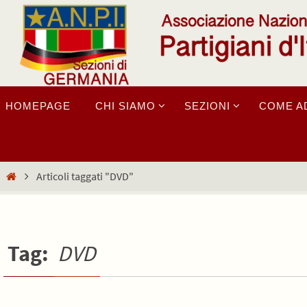
Salta
al
contenuto
Salta
HOMEPAGE
CHI SIAMO
SEZIONI
COME A
al
contenuto
Home
Articoli taggati "DVD"
Tag:
DVD