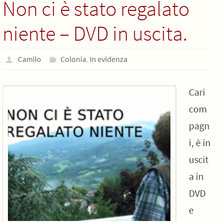
Non ci è stato regalato
niente – DVD in uscita.
Camilo
Colonia
,
In evidenza
Cari
com
pagn
i, è in
uscit
a in
DVD
e