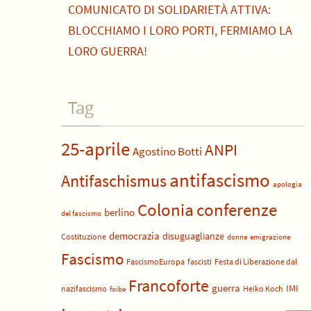
COMUNICATO DI SOLIDARIETÀ ATTIVA:
BLOCCHIAMO I LORO PORTI, FERMIAMO LA
LORO GUERRA!
Tag
25-aprile
ANPI
Agostino Botti
antifascismo
Antifaschismus
apologia
Colonia
conferenze
berlino
del fascismo
democrazia
disuguaglianze
Costituzione
donne
emigrazione
Fascismo
FascismoEuropa
fascisti
Festa di Liberazione dal
Francoforte
guerra
IMI
nazifascismo
Heiko Koch
foibe