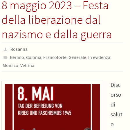
8 maggio 2023 – Festa
della liberazione dal
nazismo e dalla guerra
Rosanna
Berlino
,
Colonia
,
Francoforte
,
Generale
,
In evidenza
,
Monaco
,
Vetrina
Disc
orso
di
salut
o