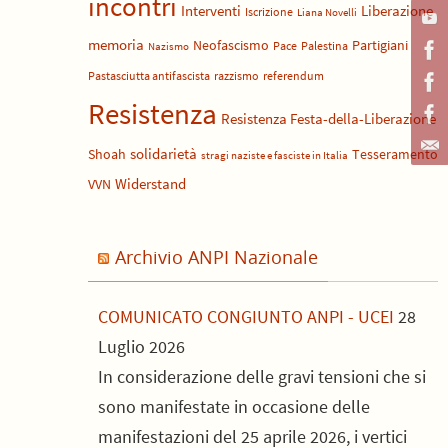
incontri
Liberazione
Interventi
Iscrizione
Liana Novelli
memoria
Neofascismo
Partigiani
Pace
Palestina
Nazismo
Pastasciutta antifascista
razzismo
referendum
Resistenza
Resistenza Festa-della-Liberazione
solidarietà
Shoah
Tesseramento
stragi naziste e fasciste in Italia
Widerstand
VVN
Archivio ANPI Nazionale
COMUNICATO CONGIUNTO ANPI - UCEI
28
Luglio 2026
In considerazione delle gravi tensioni che si
sono manifestate in occasione delle
manifestazioni del 25 aprile 2026, i vertici