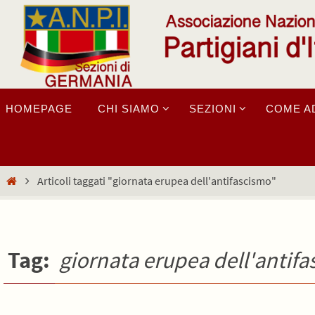
Salta
al
contenuto
Salta
HOMEPAGE
CHI SIAMO
SEZIONI
COME A
al
contenuto
Home
Articoli taggati "giornata erupea dell'antifascismo"
Tag:
giornata erupea dell'antif