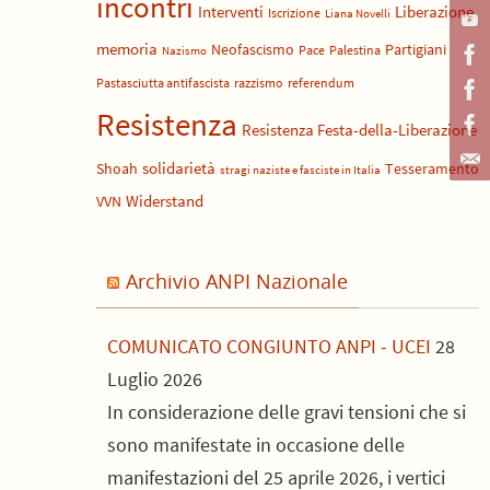
incontri
Liberazione
Interventi
Iscrizione
Liana Novelli
memoria
Neofascismo
Partigiani
Pace
Palestina
Nazismo
Pastasciutta antifascista
razzismo
referendum
Resistenza
Resistenza Festa-della-Liberazione
solidarietà
Shoah
Tesseramento
stragi naziste e fasciste in Italia
Widerstand
VVN
Archivio ANPI Nazionale
COMUNICATO CONGIUNTO ANPI - UCEI
28
Luglio 2026
In considerazione delle gravi tensioni che si
sono manifestate in occasione delle
manifestazioni del 25 aprile 2026, i vertici