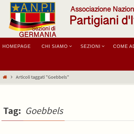
Salta
al
contenuto
Salta
HOMEPAGE
CHI SIAMO
SEZIONI
COME A
al
contenuto
Home
Articoli taggati "Goebbels"
Tag:
Goebbels