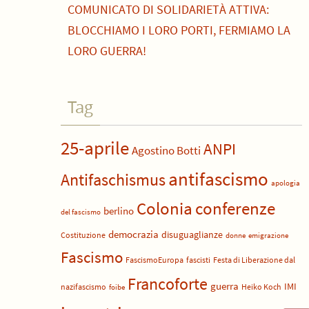
COMUNICATO DI SOLIDARIETÀ ATTIVA:
BLOCCHIAMO I LORO PORTI, FERMIAMO LA
LORO GUERRA!
Tag
25-aprile
ANPI
Agostino Botti
antifascismo
Antifaschismus
apologia
Colonia
conferenze
berlino
del fascismo
democrazia
disuguaglianze
Costituzione
donne
emigrazione
Fascismo
FascismoEuropa
fascisti
Festa di Liberazione dal
Francoforte
guerra
IMI
nazifascismo
Heiko Koch
foibe