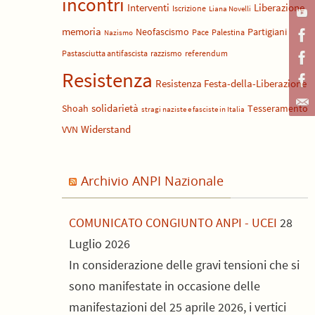
incontri
Liberazione
Interventi
Iscrizione
Liana Novelli
memoria
Neofascismo
Partigiani
Pace
Palestina
Nazismo
Pastasciutta antifascista
razzismo
referendum
Resistenza
Resistenza Festa-della-Liberazione
solidarietà
Shoah
Tesseramento
stragi naziste e fasciste in Italia
Widerstand
VVN
Archivio ANPI Nazionale
COMUNICATO CONGIUNTO ANPI - UCEI
28
Luglio 2026
In considerazione delle gravi tensioni che si
sono manifestate in occasione delle
manifestazioni del 25 aprile 2026, i vertici