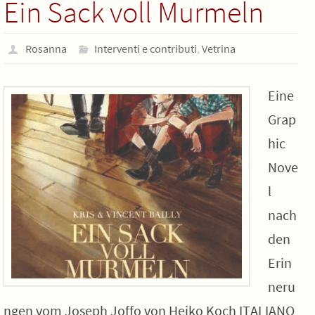
Ein Sack voll Murmeln
Rosanna
Interventi e contributi
,
Vetrina
Eine
Grap
hic
Nove
l
nach
den
Erin
neru
ngen vom Joseph Joffo von Heiko Koch ITALIANO