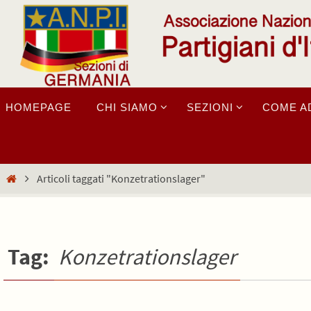
Salta
al
contenuto
Salta
HOMEPAGE
CHI SIAMO
SEZIONI
COME A
al
contenuto
Home
Articoli taggati "Konzetrationslager"
Tag:
Konzetrationslager