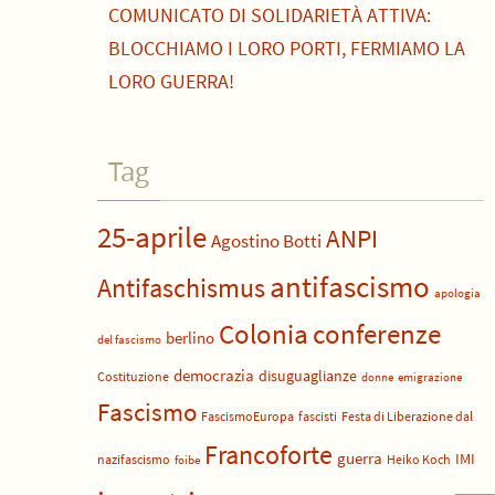
COMUNICATO DI SOLIDARIETÀ ATTIVA:
BLOCCHIAMO I LORO PORTI, FERMIAMO LA
LORO GUERRA!
Tag
25-aprile
ANPI
Agostino Botti
antifascismo
Antifaschismus
apologia
Colonia
conferenze
berlino
del fascismo
democrazia
disuguaglianze
Costituzione
donne
emigrazione
Fascismo
FascismoEuropa
fascisti
Festa di Liberazione dal
Francoforte
guerra
IMI
nazifascismo
Heiko Koch
foibe