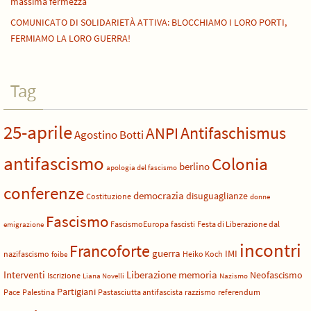
massima fermezza
COMUNICATO DI SOLIDARIETÀ ATTIVA: BLOCCHIAMO I LORO PORTI,
FERMIAMO LA LORO GUERRA!
Tag
25-aprile
Antifaschismus
ANPI
Agostino Botti
antifascismo
Colonia
berlino
apologia del fascismo
conferenze
democrazia
disuguaglianze
Costituzione
donne
Fascismo
FascismoEuropa
fascisti
Festa di Liberazione dal
emigrazione
incontri
Francoforte
guerra
IMI
nazifascismo
Heiko Koch
foibe
Liberazione
Interventi
memoria
Neofascismo
Iscrizione
Liana Novelli
Nazismo
Partigiani
Pace
Palestina
Pastasciutta antifascista
razzismo
referendum