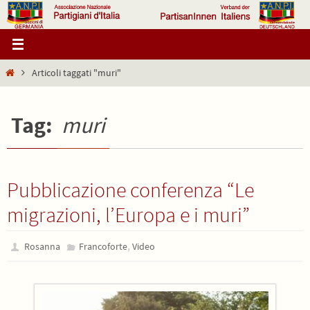
Salta
al
contenuto
Home
Articoli taggati "muri"
Tag:
muri
Pubblicazione conferenza “Le
migrazioni, l’Europa e i muri”
,
Rosanna
Francoforte
Video