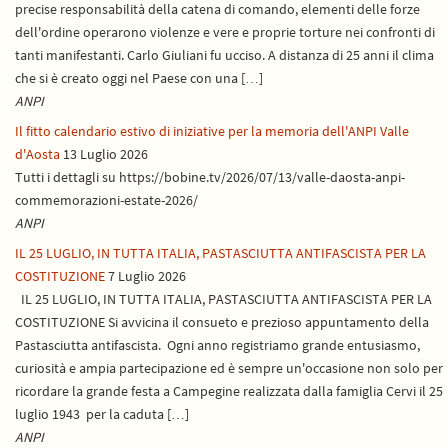
precise responsabilità della catena di comando, elementi delle forze
dell'ordine operarono violenze e vere e proprie torture nei confronti di
tanti manifestanti. Carlo Giuliani fu ucciso. A distanza di 25 anni il clima
che si è creato oggi nel Paese con una […]
ANPI
Il fitto calendario estivo di iniziative per la memoria dell'ANPI Valle
d'Aosta
13 Luglio 2026
Tutti i dettagli su https://bobine.tv/2026/07/13/valle-daosta-anpi-
commemorazioni-estate-2026/
ANPI
IL 25 LUGLIO, IN TUTTA ITALIA, PASTASCIUTTA ANTIFASCISTA PER LA
COSTITUZIONE
7 Luglio 2026
IL 25 LUGLIO, IN TUTTA ITALIA, PASTASCIUTTA ANTIFASCISTA PER LA
COSTITUZIONE Si avvicina il consueto e prezioso appuntamento della
Pastasciutta antifascista. Ogni anno registriamo grande entusiasmo,
curiosità e ampia partecipazione ed è sempre un'occasione non solo per
ricordare la grande festa a Campegine realizzata dalla famiglia Cervi il 25
luglio 1943 per la caduta […]
ANPI