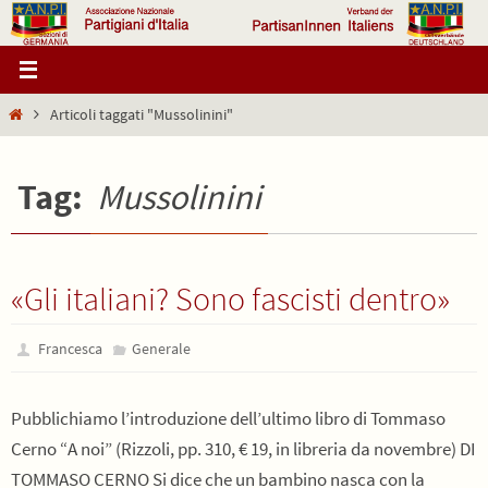
Salta
al
contenuto
Home
Articoli taggati "Mussolinini"
Tag:
Mussolinini
«Gli italiani? Sono fascisti dentro»
Francesca
Generale
Pubblichiamo l’introduzione dell’ultimo libro di Tommaso
Cerno “A noi” (Rizzoli, pp. 310, € 19, in libreria da novembre) DI
TOMMASO CERNO Si dice che un bambino nasca con la