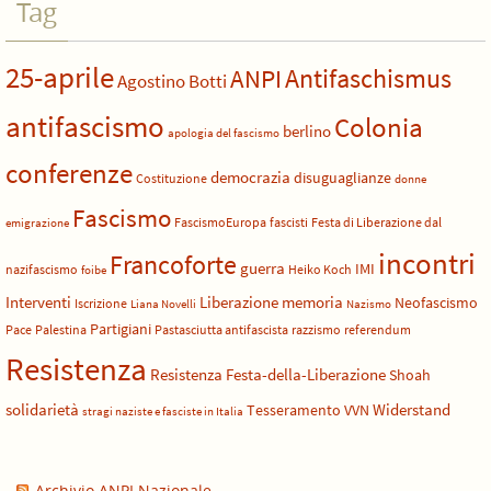
Tag
25-aprile
Antifaschismus
ANPI
Agostino Botti
antifascismo
Colonia
berlino
apologia del fascismo
conferenze
democrazia
disuguaglianze
Costituzione
donne
Fascismo
FascismoEuropa
fascisti
Festa di Liberazione dal
emigrazione
incontri
Francoforte
guerra
IMI
nazifascismo
Heiko Koch
foibe
Liberazione
Interventi
memoria
Neofascismo
Iscrizione
Liana Novelli
Nazismo
Partigiani
Pace
Palestina
Pastasciutta antifascista
razzismo
referendum
Resistenza
Resistenza Festa-della-Liberazione
Shoah
solidarietà
Widerstand
Tesseramento
VVN
stragi naziste e fasciste in Italia
Archivio ANPI Nazionale