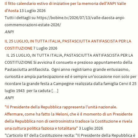
Il fitto calendario estivo di iniziative per la memoria dell'ANPI Valle
d'Aosta
13 Luglio 2026
Tutti i dettagli su https://bobine.tv/2026/07/13/valle-daosta-anpi-
commemorazioni-estate-2026/
ANPI
IL 25 LUGLIO, IN TUTTA ITALIA, PASTASCIUTTA ANTIFASCISTA PER LA
COSTITUZIONE
7 Luglio 2026
IL 25 LUGLIO, IN TUTTA ITALIA, PASTASCIUTTA ANTIFASCISTA PER LA
COSTITUZIONE Si avvicina il consueto e prezioso appuntamento della
Pastasciutta antifascista. Ogni anno registriamo grande entusiasmo,
curiosità e ampia partecipazione ed è sempre un'occasione non solo per
ricordare la grande festa a Campegine realizzata dalla famiglia Cervi il 25
luglio 1943 per la caduta […]
ANPI
"Il Presidente della Repubblica rappresenta l'unità nazionale.
Affermare, come ha fatto la Meloni, che è il momento di un Presidente
della Repubblica non di centrosinistra tradisce la Costituzione e rivela
una cultura politica faziosa e totalitaria"
3 Luglio 2026
"L'articolo 87 della Costituzione recita: "Il Presidente della Repubblica è