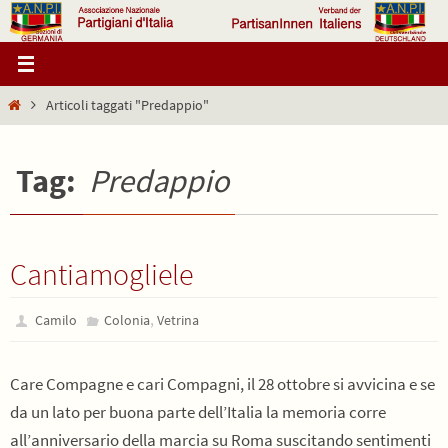
Salta
al
contenuto
Home
Articoli taggati "Predappio"
Tag:
Predappio
Cantiamogliele
,
Camilo
Colonia
Vetrina
Care Compagne e cari Compagni, il 28 ottobre si avvicina e se
da un lato per buona parte dell’Italia la memoria corre
all’anniversario della marcia su Roma suscitando sentimenti