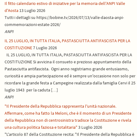
Il fitto calendario estivo di iniziative per la memoria dell'ANPI Valle
d'Aosta
13 Luglio 2026
Tutti i dettagli su https://bobine.tv/2026/07/13/valle-daosta-anpi-
commemorazioni-estate-2026/
ANPI
IL 25 LUGLIO, IN TUTTA ITALIA, PASTASCIUTTA ANTIFASCISTA PER LA
COSTITUZIONE
7 Luglio 2026
IL 25 LUGLIO, IN TUTTA ITALIA, PASTASCIUTTA ANTIFASCISTA PER LA
COSTITUZIONE Si avvicina il consueto e prezioso appuntamento della
Pastasciutta antifascista. Ogni anno registriamo grande entusiasmo,
curiosità e ampia partecipazione ed è sempre un'occasione non solo per
ricordare la grande festa a Campegine realizzata dalla famiglia Cervi il 25
luglio 1943 per la caduta […]
ANPI
"Il Presidente della Repubblica rappresenta l'unità nazionale.
Affermare, come ha fatto la Meloni, che è il momento di un Presidente
della Repubblica non di centrosinistra tradisce la Costituzione e rivela
una cultura politica faziosa e totalitaria"
3 Luglio 2026
"L'articolo 87 della Costituzione recita: "Il Presidente della Repubblica è