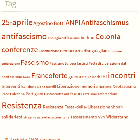
Tag
25-aprile
Antifaschismus
ANPI
Agostino Botti
antifascismo
Colonia
berlino
apologia del fascismo
conferenze
democrazia
disuguaglianze
Costituzione
donne
Fascismo
FascismoEuropa
fascisti
Festa di Liberazione dal
emigrazione
incontri
Francoforte
guerra
IMI
nazifascismo
Heiko Koch
foibe
Liberazione
Interventi
memoria
Neofascismo
Iscrizione
Liana Novelli
Nazismo
Partigiani
Pace
Palestina
Pastasciutta antifascista
razzismo
referendum
Resistenza
Resistenza Festa-della-Liberazione
Shoah
solidarietà
Widerstand
Tesseramento
VVN
stragi naziste e fasciste in Italia
Archivio ANPI Nazionale