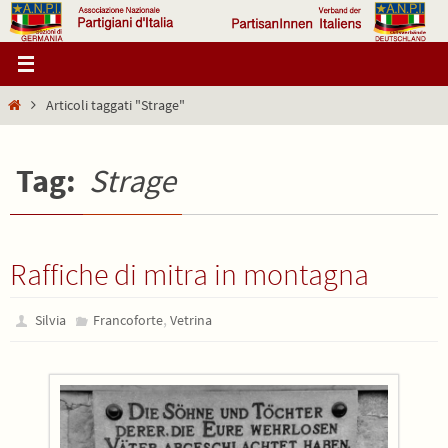
Salta
al
contenuto
Home
Articoli taggati "Strage"
Tag:
Strage
Raffiche di mitra in montagna
,
Silvia
Francoforte
Vetrina