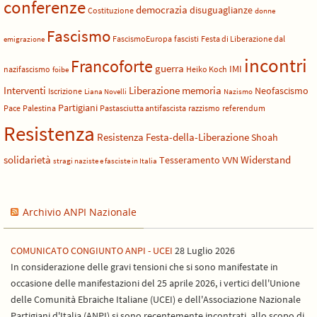
conferenze
democrazia
disuguaglianze
Costituzione
donne
Fascismo
FascismoEuropa
fascisti
Festa di Liberazione dal
emigrazione
incontri
Francoforte
guerra
IMI
nazifascismo
Heiko Koch
foibe
Liberazione
Interventi
memoria
Neofascismo
Iscrizione
Liana Novelli
Nazismo
Partigiani
Pace
Palestina
Pastasciutta antifascista
razzismo
referendum
Resistenza
Resistenza Festa-della-Liberazione
Shoah
solidarietà
Widerstand
Tesseramento
VVN
stragi naziste e fasciste in Italia
Archivio ANPI Nazionale
COMUNICATO CONGIUNTO ANPI - UCEI
28 Luglio 2026
In considerazione delle gravi tensioni che si sono manifestate in
occasione delle manifestazioni del 25 aprile 2026, i vertici dell'Unione
delle Comunità Ebraiche Italiane (UCEI) e dell'Associazione Nazionale
Partigiani d'Italia (ANPI) si sono recentemente incontrati allo scopo di