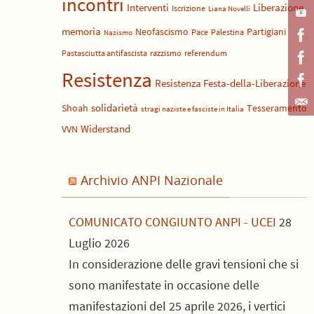
incontri
Liberazione
Interventi
Iscrizione
Liana Novelli
memoria
Neofascismo
Partigiani
Pace
Palestina
Nazismo
Pastasciutta antifascista
razzismo
referendum
Resistenza
Resistenza Festa-della-Liberazione
solidarietà
Shoah
Tesseramento
stragi naziste e fasciste in Italia
Widerstand
VVN
Archivio ANPI Nazionale
COMUNICATO CONGIUNTO ANPI - UCEI
28
Luglio 2026
In considerazione delle gravi tensioni che si
sono manifestate in occasione delle
manifestazioni del 25 aprile 2026, i vertici