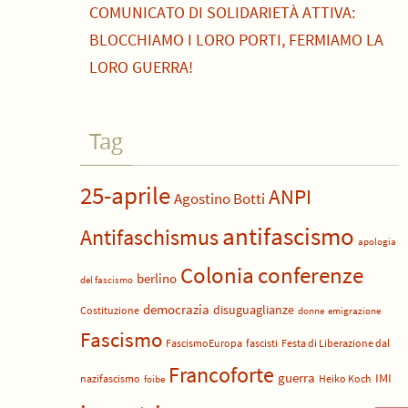
COMUNICATO DI SOLIDARIETÀ ATTIVA:
BLOCCHIAMO I LORO PORTI, FERMIAMO LA
LORO GUERRA!
Tag
25-aprile
ANPI
Agostino Botti
antifascismo
Antifaschismus
apologia
Colonia
conferenze
berlino
del fascismo
democrazia
disuguaglianze
Costituzione
donne
emigrazione
Fascismo
FascismoEuropa
fascisti
Festa di Liberazione dal
Francoforte
guerra
IMI
nazifascismo
Heiko Koch
foibe