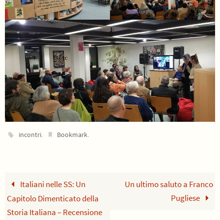
.
.
incontri
Bookmark
Italiani nelle SS: Un
Un ultimo saluto a Franco
Pugliese
Capitolo Dimenticato della
Storia Italiana – Recensione