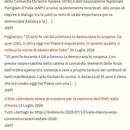
delle Comunità Ebraiche Italiane (UCEI) e dell'Associazione Nazionale
Partigiani d'Italia (ANPI) si sono recentemente incontrati allo scopo di
riaprire il dialogo tra le parti su temi di vitale importanza per la
democrazia italiana e la […]
ANPI
Pagliarulo: "25 anni fa nel G8 a Genova la democrazia fu sospesa. Da
quel 2001, il clima oggi nel Paese è inquietante. In questo quadro si
colloca la morte di Abderrahim Fakir"
20 Luglio 2026
"25 anni fa durante il G8 a Genova la democrazia fu sospesa. Con
precise responsabilità della catena di comando, elementi delle forze
dell'ordine operarono violenze e vere e proprie torture nei confronti di
tanti manifestanti. Carlo Giuliani fu ucciso. A distanza di 25 anni il clima
che si è creato oggi nel Paese con una […]
ANPI
Il fitto calendario estivo di iniziative per la memoria dell'ANPI Valle
d'Aosta
13 Luglio 2026
Tutti i dettagli su https://bobine.tv/2026/07/13/valle-daosta-anpi-
commemorazioni-estate-2026/
ANPI