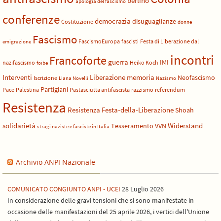
berlino
apologia del fascismo
conferenze
democrazia
disuguaglianze
Costituzione
donne
Fascismo
FascismoEuropa
fascisti
Festa di Liberazione dal
emigrazione
incontri
Francoforte
guerra
IMI
nazifascismo
Heiko Koch
foibe
Liberazione
Interventi
memoria
Neofascismo
Iscrizione
Liana Novelli
Nazismo
Partigiani
Pace
Palestina
Pastasciutta antifascista
razzismo
referendum
Resistenza
Resistenza Festa-della-Liberazione
Shoah
solidarietà
Widerstand
Tesseramento
VVN
stragi naziste e fasciste in Italia
Archivio ANPI Nazionale
COMUNICATO CONGIUNTO ANPI - UCEI
28 Luglio 2026
In considerazione delle gravi tensioni che si sono manifestate in
occasione delle manifestazioni del 25 aprile 2026, i vertici dell'Unione