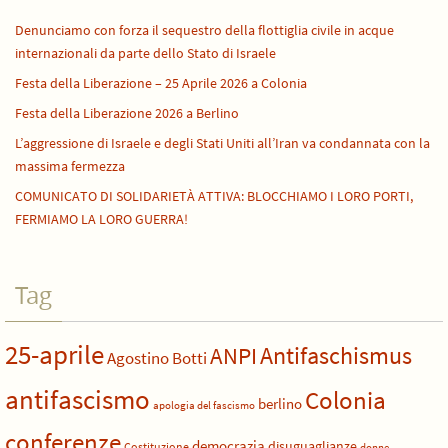
Denunciamo con forza il sequestro della flottiglia civile in acque
internazionali da parte dello Stato di Israele
Festa della Liberazione – 25 Aprile 2026 a Colonia
Festa della Liberazione 2026 a Berlino
L’aggressione di Israele e degli Stati Uniti all’Iran va condannata con la
massima fermezza
COMUNICATO DI SOLIDARIETÀ ATTIVA: BLOCCHIAMO I LORO PORTI,
FERMIAMO LA LORO GUERRA!
Tag
25-aprile
Antifaschismus
ANPI
Agostino Botti
antifascismo
Colonia
berlino
apologia del fascismo
conferenze
democrazia
disuguaglianze
Costituzione
donne