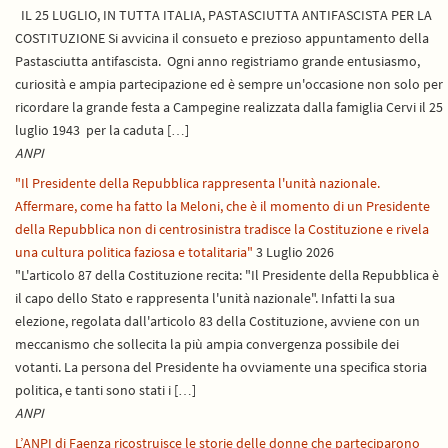
IL 25 LUGLIO, IN TUTTA ITALIA, PASTASCIUTTA ANTIFASCISTA PER LA
COSTITUZIONE Si avvicina il consueto e prezioso appuntamento della
Pastasciutta antifascista. Ogni anno registriamo grande entusiasmo,
curiosità e ampia partecipazione ed è sempre un'occasione non solo per
ricordare la grande festa a Campegine realizzata dalla famiglia Cervi il 25
luglio 1943 per la caduta […]
ANPI
"Il Presidente della Repubblica rappresenta l'unità nazionale.
Affermare, come ha fatto la Meloni, che è il momento di un Presidente
della Repubblica non di centrosinistra tradisce la Costituzione e rivela
una cultura politica faziosa e totalitaria"
3 Luglio 2026
"L'articolo 87 della Costituzione recita: "Il Presidente della Repubblica è
il capo dello Stato e rappresenta l'unità nazionale". Infatti la sua
elezione, regolata dall'articolo 83 della Costituzione, avviene con un
meccanismo che sollecita la più ampia convergenza possibile dei
votanti. La persona del Presidente ha ovviamente una specifica storia
politica, e tanti sono stati i […]
ANPI
L’ANPI di Faenza ricostruisce le storie delle donne che parteciparono