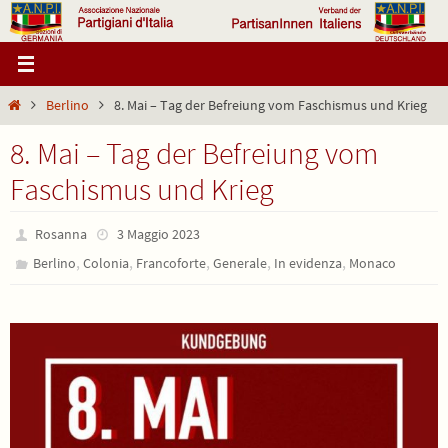
Salta
al
contenuto
Home
Berlino
8. Mai – Tag der Befreiung vom Faschismus und Krieg
8. Mai – Tag der Befreiung vom
Faschismus und Krieg
Rosanna
3 Maggio 2023
,
,
,
,
,
Berlino
Colonia
Francoforte
Generale
In evidenza
Monaco