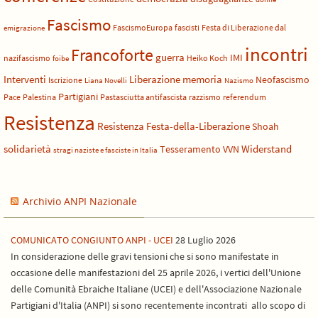
Fascismo
FascismoEuropa
fascisti
Festa di Liberazione dal
emigrazione
incontri
Francoforte
guerra
IMI
nazifascismo
Heiko Koch
foibe
Liberazione
Interventi
memoria
Neofascismo
Iscrizione
Liana Novelli
Nazismo
Partigiani
Pace
Palestina
Pastasciutta antifascista
razzismo
referendum
Resistenza
Resistenza Festa-della-Liberazione
Shoah
solidarietà
Widerstand
Tesseramento
VVN
stragi naziste e fasciste in Italia
Archivio ANPI Nazionale
COMUNICATO CONGIUNTO ANPI - UCEI
28 Luglio 2026
In considerazione delle gravi tensioni che si sono manifestate in
occasione delle manifestazioni del 25 aprile 2026, i vertici dell'Unione
delle Comunità Ebraiche Italiane (UCEI) e dell'Associazione Nazionale
Partigiani d'Italia (ANPI) si sono recentemente incontrati allo scopo di