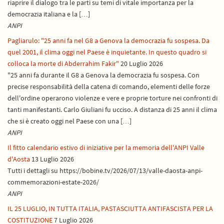
riaprire il dialogo tra le parti su temi di vitale importanza per la
democrazia italiana e la […]
ANPI
Pagliarulo: "25 anni fa nel G8 a Genova la democrazia fu sospesa. Da
quel 2001, il clima oggi nel Paese è inquietante. In questo quadro si
colloca la morte di Abderrahim Fakir"
20 Luglio 2026
"25 anni fa durante il G8 a Genova la democrazia fu sospesa. Con
precise responsabilità della catena di comando, elementi delle forze
dell'ordine operarono violenze e vere e proprie torture nei confronti di
tanti manifestanti. Carlo Giuliani fu ucciso. A distanza di 25 anni il clima
che si è creato oggi nel Paese con una […]
ANPI
Il fitto calendario estivo di iniziative per la memoria dell'ANPI Valle
d'Aosta
13 Luglio 2026
Tutti i dettagli su https://bobine.tv/2026/07/13/valle-daosta-anpi-
commemorazioni-estate-2026/
ANPI
IL 25 LUGLIO, IN TUTTA ITALIA, PASTASCIUTTA ANTIFASCISTA PER LA
COSTITUZIONE
7 Luglio 2026