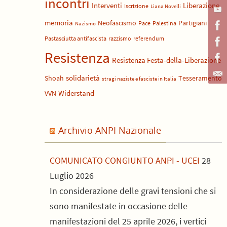
incontri
Liberazione
Interventi
Iscrizione
Liana Novelli
memoria
Neofascismo
Partigiani
Pace
Palestina
Nazismo
Pastasciutta antifascista
razzismo
referendum
Resistenza
Resistenza Festa-della-Liberazione
solidarietà
Shoah
Tesseramento
stragi naziste e fasciste in Italia
Widerstand
VVN
Archivio ANPI Nazionale
COMUNICATO CONGIUNTO ANPI - UCEI
28
Luglio 2026
In considerazione delle gravi tensioni che si
sono manifestate in occasione delle
manifestazioni del 25 aprile 2026, i vertici