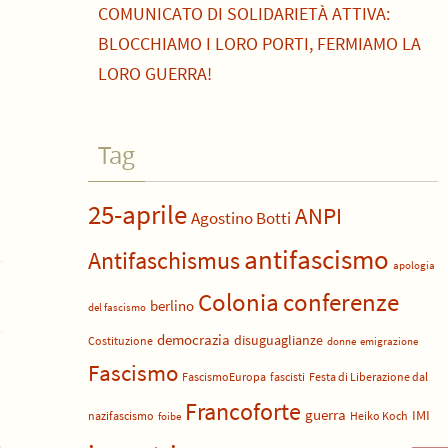
COMUNICATO DI SOLIDARIETÀ ATTIVA:
BLOCCHIAMO I LORO PORTI, FERMIAMO LA
LORO GUERRA!
Tag
25-aprile
ANPI
Agostino Botti
antifascismo
Antifaschismus
apologia
Colonia
conferenze
berlino
del fascismo
democrazia
disuguaglianze
Costituzione
donne
emigrazione
Fascismo
FascismoEuropa
fascisti
Festa di Liberazione dal
Francoforte
guerra
IMI
nazifascismo
Heiko Koch
foibe
e