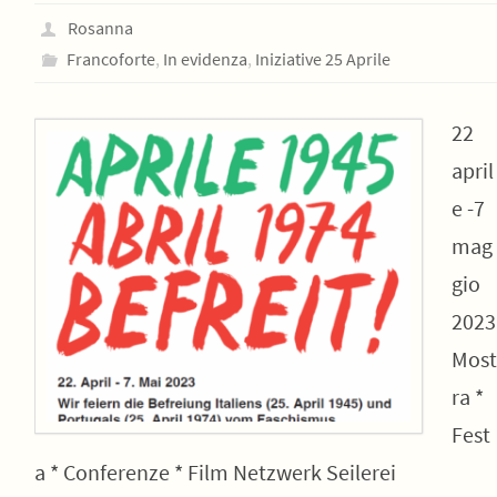
Rosanna
Francoforte
,
In evidenza
,
Iniziative 25 Aprile
22
april
e -7
mag
gio
2023
Most
ra *
Fest
a * Conferenze * Film Netzwerk Seilerei