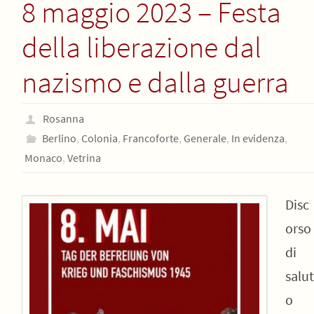
8 maggio 2023 – Festa
della liberazione dal
nazismo e dalla guerra
Rosanna
Berlino
,
Colonia
,
Francoforte
,
Generale
,
In evidenza
,
Monaco
,
Vetrina
Disc
orso
di
salut
o