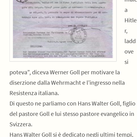
a
Hitle
r,
ladd
ove
si
poteva”, diceva Werner Goll per motivare la
diserzione dalla Wehrmacht e l’ingresso nella
Resistenza italiana.
Di questo ne parliamo con Hans Walter Goll, figlio
del pastore Goll e lui stesso pastore evangelico in
Svizzera.
Hans Walter Goll si è dedicato negli ultimi tempi,