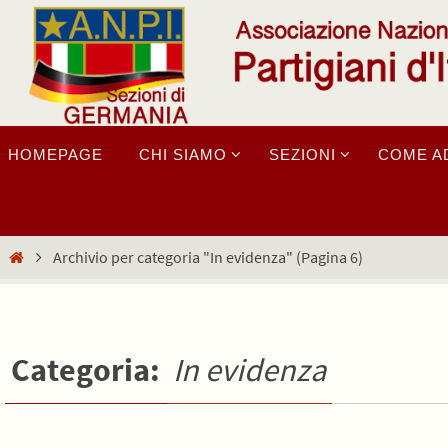
Salta
al
contenuto
Salta
HOMEPAGE
CHI SIAMO
SEZIONI
COME A
al
contenuto
Home
Archivio per categoria "In evidenza"
(Pagina 6)
Categoria:
In evidenza