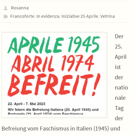
Rosanna
Francoforte
,
In evidenza
,
Iniziative 25 Aprile
,
Vetrina
Der
25.
April
ist
der
natio
nale
Tag
der
Befreiung vom Faschismus in Italien (1945) und