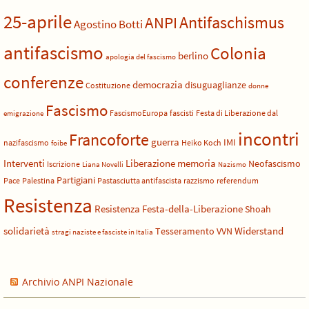
25-aprile
Antifaschismus
ANPI
Agostino Botti
antifascismo
Colonia
berlino
apologia del fascismo
conferenze
democrazia
disuguaglianze
Costituzione
donne
Fascismo
FascismoEuropa
fascisti
Festa di Liberazione dal
emigrazione
incontri
Francoforte
guerra
IMI
nazifascismo
Heiko Koch
foibe
Liberazione
Interventi
memoria
Neofascismo
Iscrizione
Liana Novelli
Nazismo
Partigiani
Pace
Palestina
Pastasciutta antifascista
razzismo
referendum
Resistenza
Resistenza Festa-della-Liberazione
Shoah
solidarietà
Widerstand
Tesseramento
VVN
stragi naziste e fasciste in Italia
Archivio ANPI Nazionale