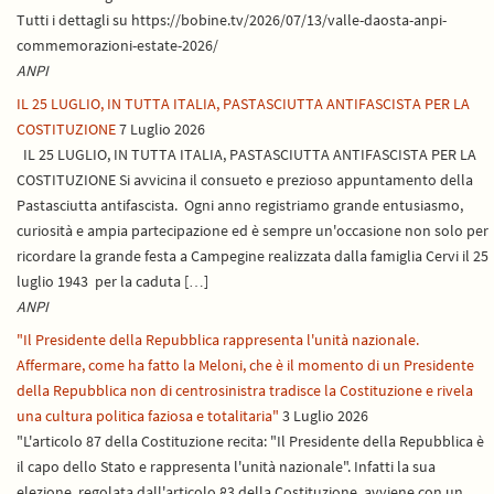
Tutti i dettagli su https://bobine.tv/2026/07/13/valle-daosta-anpi-
commemorazioni-estate-2026/
ANPI
IL 25 LUGLIO, IN TUTTA ITALIA, PASTASCIUTTA ANTIFASCISTA PER LA
COSTITUZIONE
7 Luglio 2026
IL 25 LUGLIO, IN TUTTA ITALIA, PASTASCIUTTA ANTIFASCISTA PER LA
COSTITUZIONE Si avvicina il consueto e prezioso appuntamento della
Pastasciutta antifascista. Ogni anno registriamo grande entusiasmo,
curiosità e ampia partecipazione ed è sempre un'occasione non solo per
ricordare la grande festa a Campegine realizzata dalla famiglia Cervi il 25
luglio 1943 per la caduta […]
ANPI
"Il Presidente della Repubblica rappresenta l'unità nazionale.
Affermare, come ha fatto la Meloni, che è il momento di un Presidente
della Repubblica non di centrosinistra tradisce la Costituzione e rivela
una cultura politica faziosa e totalitaria"
3 Luglio 2026
"L'articolo 87 della Costituzione recita: "Il Presidente della Repubblica è
il capo dello Stato e rappresenta l'unità nazionale". Infatti la sua
elezione, regolata dall'articolo 83 della Costituzione, avviene con un