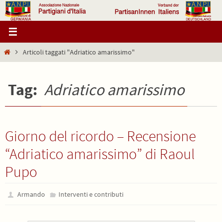
Salta
al
contenuto
Home
Articoli taggati "Adriatico amarissimo"
Tag:
Adriatico amarissimo
Giorno del ricordo – Recensione
“Adriatico amarissimo” di Raoul
Pupo
Armando
Interventi e contributi