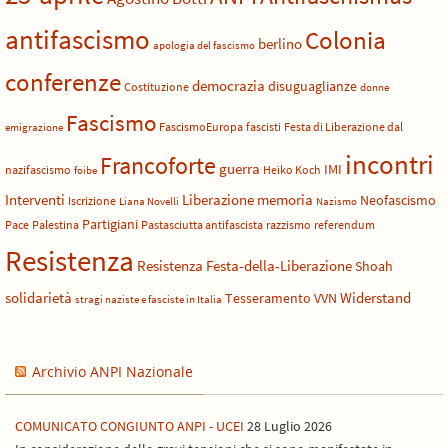
antifascismo
Colonia
berlino
apologia del fascismo
conferenze
democrazia
disuguaglianze
Costituzione
donne
Fascismo
FascismoEuropa
fascisti
Festa di Liberazione dal
emigrazione
incontri
Francoforte
guerra
IMI
nazifascismo
Heiko Koch
foibe
Liberazione
Interventi
memoria
Neofascismo
Iscrizione
Liana Novelli
Nazismo
Partigiani
Pace
Palestina
Pastasciutta antifascista
razzismo
referendum
Resistenza
Resistenza Festa-della-Liberazione
Shoah
solidarietà
Widerstand
Tesseramento
VVN
stragi naziste e fasciste in Italia
Archivio ANPI Nazionale
COMUNICATO CONGIUNTO ANPI - UCEI
28 Luglio 2026