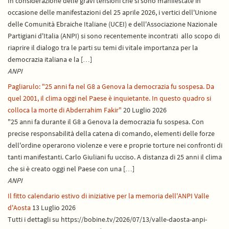
In considerazione delle gravi tensioni che si sono manifestate in
occasione delle manifestazioni del 25 aprile 2026, i vertici dell'Unione
delle Comunità Ebraiche Italiane (UCEI) e dell'Associazione Nazionale
Partigiani d'Italia (ANPI) si sono recentemente incontrati allo scopo di
riaprire il dialogo tra le parti su temi di vitale importanza per la
democrazia italiana e la […]
ANPI
Pagliarulo: "25 anni fa nel G8 a Genova la democrazia fu sospesa. Da
quel 2001, il clima oggi nel Paese è inquietante. In questo quadro si
colloca la morte di Abderrahim Fakir"
20 Luglio 2026
"25 anni fa durante il G8 a Genova la democrazia fu sospesa. Con
precise responsabilità della catena di comando, elementi delle forze
dell'ordine operarono violenze e vere e proprie torture nei confronti di
tanti manifestanti. Carlo Giuliani fu ucciso. A distanza di 25 anni il clima
che si è creato oggi nel Paese con una […]
ANPI
Il fitto calendario estivo di iniziative per la memoria dell'ANPI Valle
d'Aosta
13 Luglio 2026
Tutti i dettagli su https://bobine.tv/2026/07/13/valle-daosta-anpi-