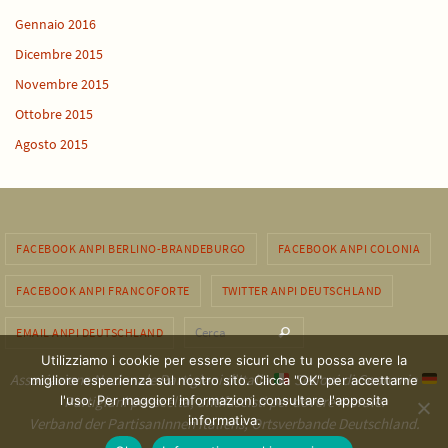
Gennaio 2016
Dicembre 2015
Novembre 2015
Ottobre 2015
Agosto 2015
FACEBOOK ANPI BERLINO-BRANDEBURGO
FACEBOOK ANPI COLONIA
FACEBOOK ANPI FRANCOFORTE
TWITTER ANPI DEUTSCHLAND
Cerca per:
EMAIL ANPI DEUTSCHLAND
Cerca
Utilizziamo i cookie per essere sicuri che tu possa avere la
Associazione Nazionale Partigiani d'Italia
Sezioni di Germania
migliore esperienza sul nostro sito. Clicca "OK" per accettarne
Partigiani per scelta, antifascisti per dovere morale.
l'uso. Per maggiori informazioni consultare l'apposita
informativa.
Verband der PartisanInnen Italiens, Ortsverbande Deutschland.