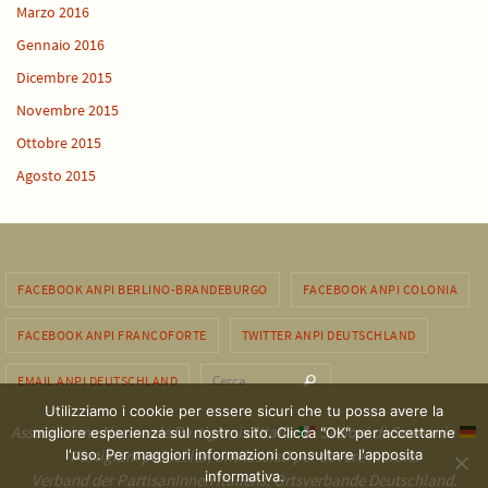
Marzo 2016
Gennaio 2016
Dicembre 2015
Novembre 2015
Ottobre 2015
Agosto 2015
FACEBOOK ANPI BERLINO-BRANDEBURGO
FACEBOOK ANPI COLONIA
FACEBOOK ANPI FRANCOFORTE
TWITTER ANPI DEUTSCHLAND
Cerca per:
EMAIL ANPI DEUTSCHLAND
Cerca
Utilizziamo i cookie per essere sicuri che tu possa avere la
Associazione Nazionale Partigiani d'Italia
Sezioni di Germania
migliore esperienza sul nostro sito. Clicca "OK" per accettarne
l'uso. Per maggiori informazioni consultare l'apposita
Partigiani per scelta, antifascisti per dovere morale.
informativa.
Verband der PartisanInnen Italiens, Ortsverbande Deutschland.