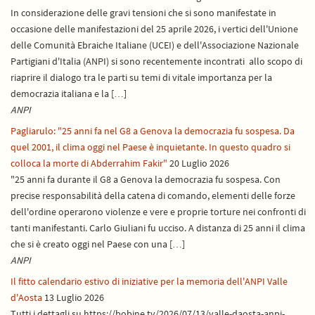
In considerazione delle gravi tensioni che si sono manifestate in
occasione delle manifestazioni del 25 aprile 2026, i vertici dell'Unione
delle Comunità Ebraiche Italiane (UCEI) e dell'Associazione Nazionale
Partigiani d'Italia (ANPI) si sono recentemente incontrati allo scopo di
riaprire il dialogo tra le parti su temi di vitale importanza per la
democrazia italiana e la […]
ANPI
Pagliarulo: "25 anni fa nel G8 a Genova la democrazia fu sospesa. Da
quel 2001, il clima oggi nel Paese è inquietante. In questo quadro si
colloca la morte di Abderrahim Fakir"
20 Luglio 2026
"25 anni fa durante il G8 a Genova la democrazia fu sospesa. Con
precise responsabilità della catena di comando, elementi delle forze
dell'ordine operarono violenze e vere e proprie torture nei confronti di
tanti manifestanti. Carlo Giuliani fu ucciso. A distanza di 25 anni il clima
che si è creato oggi nel Paese con una […]
ANPI
Il fitto calendario estivo di iniziative per la memoria dell'ANPI Valle
d'Aosta
13 Luglio 2026
Tutti i dettagli su https://bobine.tv/2026/07/13/valle-daosta-anpi-