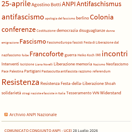
25-aprile
Antifaschismus
ANPI
Agostino Botti
antifascismo
Colonia
berlino
apologia del fascismo
conferenze
democrazia
disuguaglianze
Costituzione
donne
Fascismo
FascismoEuropa
fascisti
Festa di Liberazione dal
emigrazione
incontri
Francoforte
guerra
IMI
nazifascismo
Heiko Koch
foibe
Liberazione
Interventi
memoria
Neofascismo
Iscrizione
Liana Novelli
Nazismo
Partigiani
Pace
Palestina
Pastasciutta antifascista
razzismo
referendum
Resistenza
Resistenza Festa-della-Liberazione
Shoah
solidarietà
Widerstand
Tesseramento
VVN
stragi naziste e fasciste in Italia
Archivio ANPI Nazionale
COMUNICATO CONGIUNTO ANPI - UCEI
28 Luglio 2026