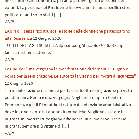
meccanismo che sollecita la più ampia convergenza possibile dei
votanti. La persona del Presidente ha ovviamente una specifica storia
politica, e tanti sono stati i […]
ANPI
L’ANPI di Faenza ricostruisce le storie delle donne che parteciparono
alla Resistenza
12 Giugno 2026
TUTTI I DETTAGLI SU https://ilpiccolo.org/ilpiccolo/2026/06/anpi-
faenza-resistenza-donne/
ANPI
Pagliarulo: "Una vergogna la manifestazione di domani 13 giugno a
Roma per la remigrazione. Le autorità la vietino per motivi di sicurezza"
12 Giugno 2026
"La manifestazione nazionale per la cosiddetta remigrazione prevista
per domani a Roma è una vergogna. Vogliono riempire i Centri di
Permanenze per il Rimpatrio, strutture di detenzione amministrativa
dove le condizioni di vita sono drammatiche. Vogliono cacciare i
migranti in Paesi terzi. Vogliono diffondere un clima di paura verso i
migranti, sempre più vittime di […]
ANPI