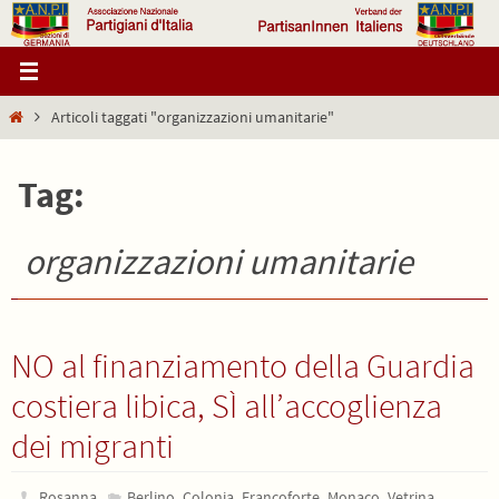
Salta
al
contenuto
Home
Articoli taggati "organizzazioni umanitarie"
Tag:
organizzazioni umanitarie
NO al finanziamento della Guardia
costiera libica, SÌ all’accoglienza
dei migranti
,
,
,
,
Rosanna
Berlino
Colonia
Francoforte
Monaco
Vetrina