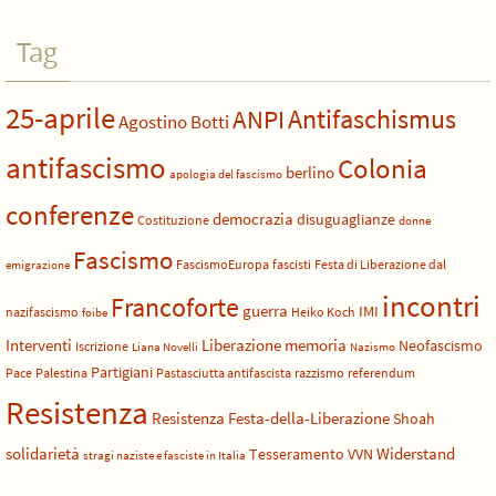
Tag
25-aprile
Antifaschismus
ANPI
Agostino Botti
antifascismo
Colonia
berlino
apologia del fascismo
conferenze
democrazia
disuguaglianze
Costituzione
donne
Fascismo
FascismoEuropa
fascisti
Festa di Liberazione dal
emigrazione
incontri
Francoforte
guerra
IMI
nazifascismo
Heiko Koch
foibe
Liberazione
Interventi
memoria
Neofascismo
Iscrizione
Liana Novelli
Nazismo
Partigiani
Pace
Palestina
Pastasciutta antifascista
razzismo
referendum
Resistenza
Resistenza Festa-della-Liberazione
Shoah
solidarietà
Widerstand
Tesseramento
VVN
stragi naziste e fasciste in Italia