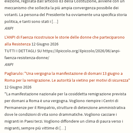
elezione, regolata dall'articolo 83 della Costituzione, avviene con un
meccanismo che sollecita la più ampia convergenza possibile dei
votanti. La persona del Presidente ha ovviamente una specifica storia
politica, e tanti sono stati i […]
ANPI
L’ANPI di Faenza ricostruisce le storie delle donne che parteciparono
alla Resistenza
12 Giugno 2026
TUTTI I DETTAGLI SU https://ilpiccolo.org/ilpiccolo/2026/06/anpi-
faenza-resistenza-donne/
ANPI
Pagliarulo: "Una vergogna la manifestazione di domani 13 giugno a
Roma per la remigrazione. Le autorità la vietino per motivi di sicurezza"
12 Giugno 2026
"La manifestazione nazionale per la cosiddetta remigrazione prevista
per domani a Roma è una vergogna. Vogliono riempire i Centri di
Permanenze per il Rimpatrio, strutture di detenzione amministrativa
dove le condizioni di vita sono drammatiche. Vogliono cacciare i
migranti in Paesi terzi. Vogliono diffondere un clima di paura verso i
migranti, sempre più vittime di […]