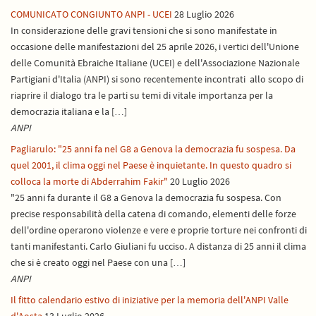
COMUNICATO CONGIUNTO ANPI - UCEI
28 Luglio 2026
In considerazione delle gravi tensioni che si sono manifestate in
occasione delle manifestazioni del 25 aprile 2026, i vertici dell'Unione
delle Comunità Ebraiche Italiane (UCEI) e dell'Associazione Nazionale
Partigiani d'Italia (ANPI) si sono recentemente incontrati allo scopo di
riaprire il dialogo tra le parti su temi di vitale importanza per la
democrazia italiana e la […]
ANPI
Pagliarulo: "25 anni fa nel G8 a Genova la democrazia fu sospesa. Da
quel 2001, il clima oggi nel Paese è inquietante. In questo quadro si
colloca la morte di Abderrahim Fakir"
20 Luglio 2026
"25 anni fa durante il G8 a Genova la democrazia fu sospesa. Con
precise responsabilità della catena di comando, elementi delle forze
dell'ordine operarono violenze e vere e proprie torture nei confronti di
tanti manifestanti. Carlo Giuliani fu ucciso. A distanza di 25 anni il clima
che si è creato oggi nel Paese con una […]
ANPI
Il fitto calendario estivo di iniziative per la memoria dell'ANPI Valle