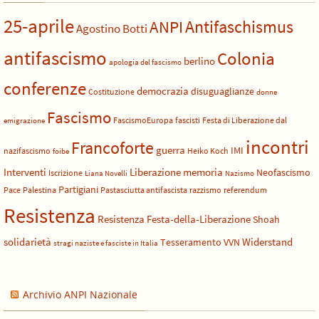
25-aprile
Antifaschismus
ANPI
Agostino Botti
antifascismo
Colonia
berlino
apologia del fascismo
conferenze
democrazia
disuguaglianze
Costituzione
donne
Fascismo
FascismoEuropa
fascisti
Festa di Liberazione dal
emigrazione
incontri
Francoforte
guerra
IMI
nazifascismo
Heiko Koch
foibe
Liberazione
Interventi
memoria
Neofascismo
Iscrizione
Liana Novelli
Nazismo
Partigiani
Pace
Palestina
Pastasciutta antifascista
razzismo
referendum
Resistenza
Resistenza Festa-della-Liberazione
Shoah
solidarietà
Widerstand
Tesseramento
VVN
stragi naziste e fasciste in Italia
Archivio ANPI Nazionale