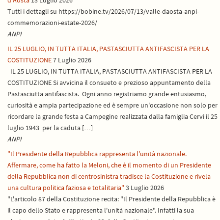
d'Aosta
13 Luglio 2026
Tutti i dettagli su https://bobine.tv/2026/07/13/valle-daosta-anpi-
commemorazioni-estate-2026/
ANPI
IL 25 LUGLIO, IN TUTTA ITALIA, PASTASCIUTTA ANTIFASCISTA PER LA
COSTITUZIONE
7 Luglio 2026
IL 25 LUGLIO, IN TUTTA ITALIA, PASTASCIUTTA ANTIFASCISTA PER LA
COSTITUZIONE Si avvicina il consueto e prezioso appuntamento della
Pastasciutta antifascista. Ogni anno registriamo grande entusiasmo,
curiosità e ampia partecipazione ed è sempre un'occasione non solo per
ricordare la grande festa a Campegine realizzata dalla famiglia Cervi il 25
luglio 1943 per la caduta […]
ANPI
"Il Presidente della Repubblica rappresenta l'unità nazionale.
Affermare, come ha fatto la Meloni, che è il momento di un Presidente
della Repubblica non di centrosinistra tradisce la Costituzione e rivela
una cultura politica faziosa e totalitaria"
3 Luglio 2026
"L'articolo 87 della Costituzione recita: "Il Presidente della Repubblica è
il capo dello Stato e rappresenta l'unità nazionale". Infatti la sua