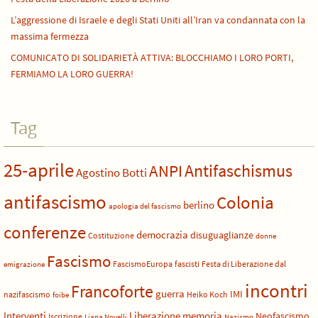
L’aggressione di Israele e degli Stati Uniti all’Iran va condannata con la
massima fermezza
COMUNICATO DI SOLIDARIETÀ ATTIVA: BLOCCHIAMO I LORO PORTI,
FERMIAMO LA LORO GUERRA!
Tag
25-aprile
Antifaschismus
ANPI
Agostino Botti
antifascismo
Colonia
berlino
apologia del fascismo
conferenze
democrazia
disuguaglianze
Costituzione
donne
Fascismo
FascismoEuropa
fascisti
Festa di Liberazione dal
emigrazione
incontri
Francoforte
guerra
IMI
nazifascismo
Heiko Koch
foibe
Liberazione
Interventi
memoria
Neofascismo
Iscrizione
Liana Novelli
Nazismo