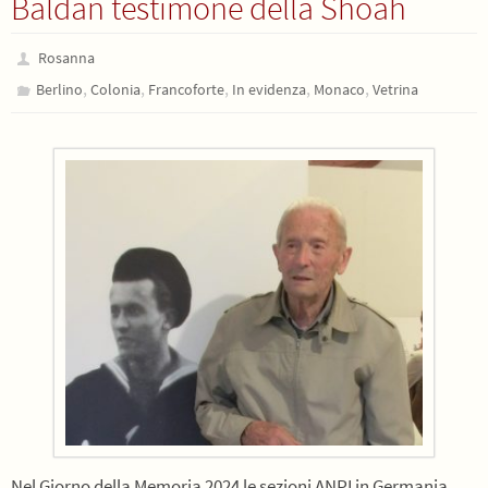
Baldan testimone della Shoah
Rosanna
,
,
,
,
,
Berlino
Colonia
Francoforte
In evidenza
Monaco
Vetrina
Nel Giorno della Memoria 2024 le sezioni ANPI in Germania