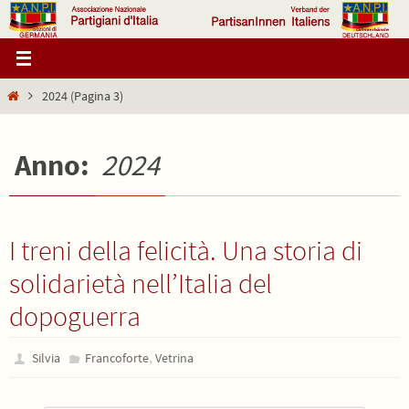
Salta
al
contenuto
Home
2024
(Pagina 3)
Anno:
2024
I treni della felicità. Una storia di
solidarietà nell’Italia del
dopoguerra
,
Silvia
Francoforte
Vetrina