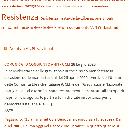
Partigiani
Pace
Palestina
Pastasciutta antifascista
razzismo
referendum
Resistenza
Resistenza Festa-della-Liberazione
Shoah
solidarietà
Widerstand
Tesseramento
VVN
stragi naziste e fasciste in Italia
Archivio ANPI Nazionale
COMUNICATO CONGIUNTO ANPI - UCEI
28 Luglio 2026
In considerazione delle gravi tensioni che si sono manifestate in
occasione delle manifestazioni del 25 aprile 2026, i vertici dell'Unione
delle Comunità Ebraiche Italiane (UCEI) e dell'Associazione Nazionale
Partigiani d'Italia (ANPI) si sono recentemente incontrati allo scopo di
riaprire il dialogo tra le parti su temi di vitale importanza per la
democrazia italiana e la […]
ANPI
Pagliarulo: "25 anni fa nel G8 a Genova la democrazia fu sospesa. Da
quel 2001, il clima oggi nel Paese è inquietante. In questo quadro si