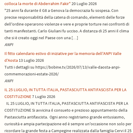
colloca la morte di Abderrahim Fakir"
20 Luglio 2026
"25 anni fa durante il G8 a Genova la democrazia fu sospesa. Con
precise responsabilità della catena di comando, elementi delle forze
dell'ordine operarono violenze e vere e proprie torture nei confronti di
tanti manifestanti. Carlo Giuliani fu ucciso. A distanza di 25 anni il clima
che si è creato oggi nel Paese con una […]
ANPI
Il fitto calendario estivo di iniziative per la memoria dell'ANPI Valle
d'Aosta
13 Luglio 2026
Tutti i dettagli su https://bobine.tv/2026/07/13/valle-daosta-anpi-
commemorazioni-estate-2026/
ANPI
IL 25 LUGLIO, IN TUTTA ITALIA, PASTASCIUTTA ANTIFASCISTA PER LA
COSTITUZIONE
7 Luglio 2026
IL 25 LUGLIO, IN TUTTA ITALIA, PASTASCIUTTA ANTIFASCISTA PER LA
COSTITUZIONE Si avvicina il consueto e prezioso appuntamento della
Pastasciutta antifascista. Ogni anno registriamo grande entusiasmo,
curiosità e ampia partecipazione ed è sempre un'occasione non solo per
ricordare la grande festa a Campegine realizzata dalla famiglia Cervi il 25