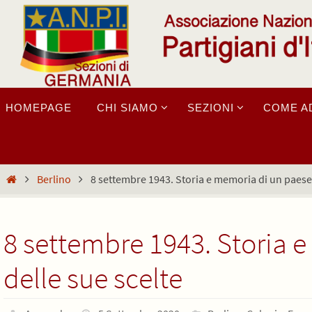
Salta
al
contenuto
Salta
HOMEPAGE
CHI SIAMO
SEZIONI
COME A
al
contenuto
Home
Berlino
8 settembre 1943. Storia e memoria di un paese 
8 settembre 1943. Storia 
delle sue scelte