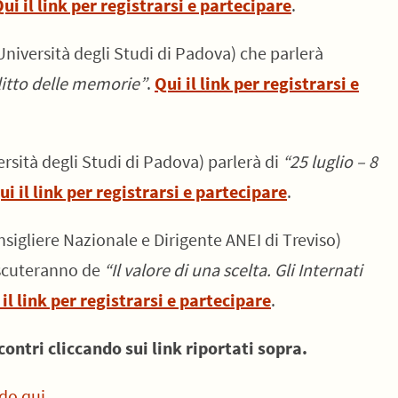
ui il link per registrarsi e partecipare
.
Università degli Studi di Padova) che parlerà
flitto delle memorie”
.
Qui il link per registrarsi e
rsità degli Studi di Padova) parlerà di
“25 luglio – 8
ui il link per registrarsi e partecipare
.
sigliere Nazionale e Dirigente ANEI di Treviso)
iscuteranno de
“Il valore di una scelta. Gli Internati
 il link per registrarsi e partecipare
.
contri cliccando sui link riportati sopra.
ndo qui
.