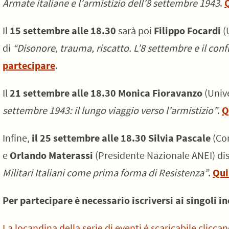
Armate italiane e l’armistizio dell’8 settembre 1943
.
Q
Il
15 settembre alle 18.30
sarà poi
Filippo Focardi
(
di
“Disonore, trauma, riscatto. L’8 settembre e il con
partecipare
.
Il
21 settembre alle 18.30 Monica Fioravanzo
(Unive
settembre 1943: il lungo viaggio verso l’armistizio”
.
Q
Infine,
il 25 settembre alle 18.30 Silvia Pascale
(Con
e
Orlando Materassi
(Presidente Nazionale ANEI) d
Militari Italiani come prima forma di Resistenza”
.
Qui
Per partecipare è necessario iscriversi ai singoli in
La locandina della serie di eventi é scaricabile clicca