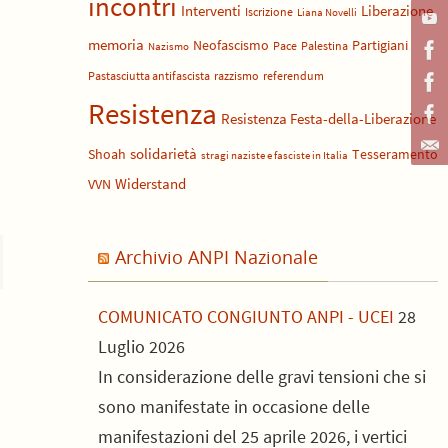
incontri
Liberazione
Interventi
Iscrizione
Liana Novelli
memoria
Neofascismo
Partigiani
Pace
Palestina
Nazismo
Pastasciutta antifascista
razzismo
referendum
Resistenza
Resistenza Festa-della-Liberazione
solidarietà
Shoah
Tesseramento
stragi naziste e fasciste in Italia
Widerstand
VVN
Archivio ANPI Nazionale
COMUNICATO CONGIUNTO ANPI - UCEI
28
Luglio 2026
In considerazione delle gravi tensioni che si
sono manifestate in occasione delle
manifestazioni del 25 aprile 2026, i vertici