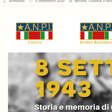
Armando
5 Settembre 2020
Berlino
,
Colonia
,
Fran