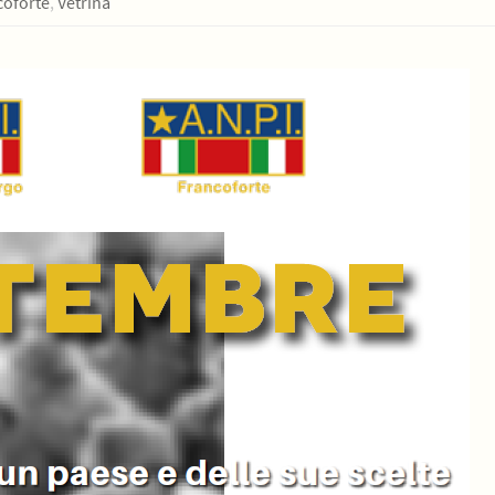
coforte
,
Vetrina