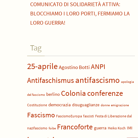
COMUNICATO DI SOLIDARIETÀ ATTIVA:
BLOCCHIAMO I LORO PORTI, FERMIAMO LA
LORO GUERRA!
Tag
25-aprile
ANPI
Agostino Botti
antifascismo
Antifaschismus
apologia
Colonia
conferenze
berlino
del fascismo
democrazia
disuguaglianze
Costituzione
donne
emigrazione
Fascismo
FascismoEuropa
fascisti
Festa di Liberazione dal
Francoforte
guerra
IMI
nazifascismo
Heiko Koch
foibe