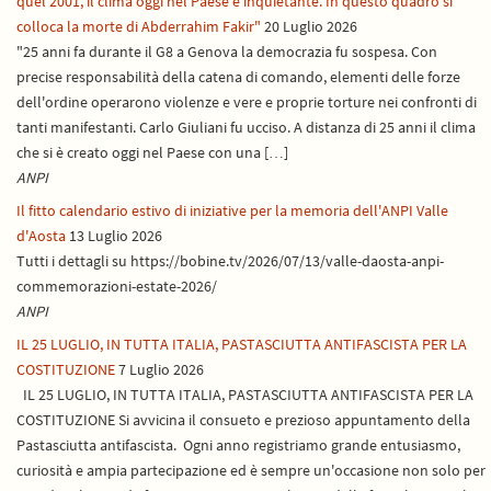
quel 2001, il clima oggi nel Paese è inquietante. In questo quadro si
colloca la morte di Abderrahim Fakir"
20 Luglio 2026
"25 anni fa durante il G8 a Genova la democrazia fu sospesa. Con
precise responsabilità della catena di comando, elementi delle forze
dell'ordine operarono violenze e vere e proprie torture nei confronti di
tanti manifestanti. Carlo Giuliani fu ucciso. A distanza di 25 anni il clima
che si è creato oggi nel Paese con una […]
ANPI
Il fitto calendario estivo di iniziative per la memoria dell'ANPI Valle
d'Aosta
13 Luglio 2026
Tutti i dettagli su https://bobine.tv/2026/07/13/valle-daosta-anpi-
commemorazioni-estate-2026/
ANPI
IL 25 LUGLIO, IN TUTTA ITALIA, PASTASCIUTTA ANTIFASCISTA PER LA
COSTITUZIONE
7 Luglio 2026
IL 25 LUGLIO, IN TUTTA ITALIA, PASTASCIUTTA ANTIFASCISTA PER LA
COSTITUZIONE Si avvicina il consueto e prezioso appuntamento della
Pastasciutta antifascista. Ogni anno registriamo grande entusiasmo,
curiosità e ampia partecipazione ed è sempre un'occasione non solo per