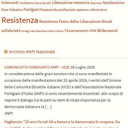
Liberazione
Interventi
memoria
Neofascismo
Iscrizione
Liana Novelli
Nazismo
Partigiani
Pace
Palestina
Pastasciutta antifascista
razzismo
referendum
Resistenza
Resistenza Festa-della-Liberazione
Shoah
solidarietà
Widerstand
Tesseramento
VVN
stragi naziste e fasciste in Italia
Archivio ANPI Nazionale
COMUNICATO CONGIUNTO ANPI - UCEI
28 Luglio 2026
In considerazione delle gravi tensioni che si sono manifestate in
occasione delle manifestazioni del 25 aprile 2026, i vertici dell'Unione
delle Comunità Ebraiche Italiane (UCEI) e dell'Associazione Nazionale
Partigiani d'Italia (ANPI) si sono recentemente incontrati allo scopo di
riaprire il dialogo tra le parti su temi di vitale importanza per la
democrazia italiana e la […]
ANPI
Pagliarulo: "25 anni fa nel G8 a Genova la democrazia fu sospesa. Da