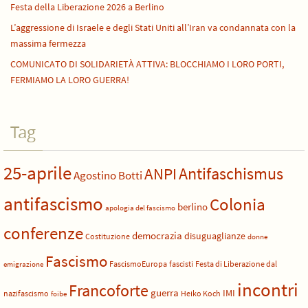
Festa della Liberazione 2026 a Berlino
L’aggressione di Israele e degli Stati Uniti all’Iran va condannata con la
massima fermezza
COMUNICATO DI SOLIDARIETÀ ATTIVA: BLOCCHIAMO I LORO PORTI,
FERMIAMO LA LORO GUERRA!
Tag
25-aprile
Antifaschismus
ANPI
Agostino Botti
antifascismo
Colonia
berlino
apologia del fascismo
conferenze
democrazia
disuguaglianze
Costituzione
donne
Fascismo
FascismoEuropa
fascisti
Festa di Liberazione dal
emigrazione
incontri
Francoforte
guerra
IMI
nazifascismo
Heiko Koch
foibe