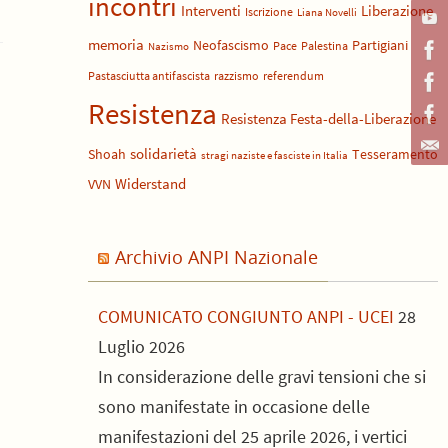
incontri
Liberazione
Interventi
Iscrizione
Liana Novelli
memoria
Neofascismo
Partigiani
Pace
Palestina
Nazismo
Pastasciutta antifascista
razzismo
referendum
Resistenza
Resistenza Festa-della-Liberazione
solidarietà
Shoah
Tesseramento
stragi naziste e fasciste in Italia
Widerstand
VVN
Archivio ANPI Nazionale
COMUNICATO CONGIUNTO ANPI - UCEI
28
Luglio 2026
In considerazione delle gravi tensioni che si
sono manifestate in occasione delle
manifestazioni del 25 aprile 2026, i vertici