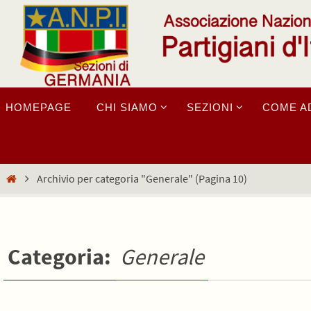
Salta
al
contenuto
Salta
HOMEPAGE
CHI SIAMO
SEZIONI
COME A
al
contenuto
Home
Archivio per categoria "Generale"
(Pagina 10)
Categoria:
Generale