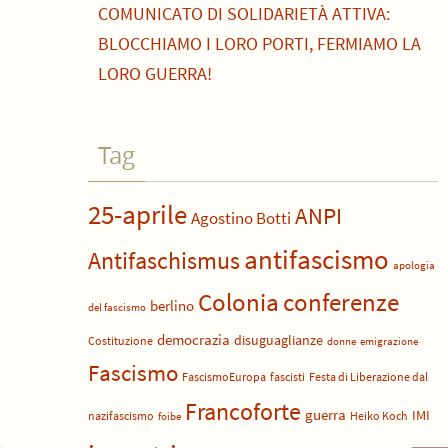
COMUNICATO DI SOLIDARIETÀ ATTIVA:
BLOCCHIAMO I LORO PORTI, FERMIAMO LA
LORO GUERRA!
Tag
25-aprile
ANPI
Agostino Botti
antifascismo
Antifaschismus
apologia
Colonia
conferenze
berlino
del fascismo
democrazia
disuguaglianze
Costituzione
donne
emigrazione
Fascismo
FascismoEuropa
fascisti
Festa di Liberazione dal
Francoforte
guerra
IMI
nazifascismo
Heiko Koch
foibe