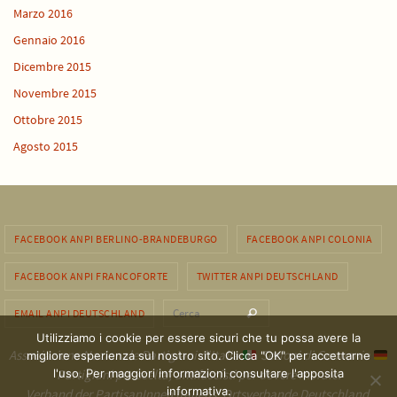
Marzo 2016
Gennaio 2016
Dicembre 2015
Novembre 2015
Ottobre 2015
Agosto 2015
FACEBOOK ANPI BERLINO-BRANDEBURGO
FACEBOOK ANPI COLONIA
FACEBOOK ANPI FRANCOFORTE
TWITTER ANPI DEUTSCHLAND
Cerca per:
EMAIL ANPI DEUTSCHLAND
Cerca
Utilizziamo i cookie per essere sicuri che tu possa avere la
Associazione Nazionale Partigiani d'Italia
Sezioni di Germania
migliore esperienza sul nostro sito. Clicca "OK" per accettarne
l'uso. Per maggiori informazioni consultare l'apposita
Partigiani per scelta, antifascisti per dovere morale.
informativa.
Verband der PartisanInnen Italiens, Ortsverbande Deutschland.