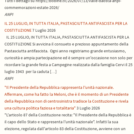
Tutti i dettagli su https://bobine.tv/2026/07/13/valle-daosta-anpi-
commemorazioni-estate-2026/
ANPI
IL 25 LUGLIO, IN TUTTA ITALIA, PASTASCIUTTA ANTIFASCISTA PER LA
COSTITUZIONE
7 Luglio 2026
IL 25 LUGLIO, IN TUTTA ITALIA, PASTASCIUTTA ANTIFASCISTA PER LA
COSTITUZIONE Si avvicina il consueto e prezioso appuntamento della
Pastasciutta antifascista. Ogni anno registriamo grande entusiasmo,
curiosità e ampia partecipazione ed è sempre un'occasione non solo per
ricordare la grande festa a Campegine realizzata dalla famiglia Cervi il 25
luglio 1943 per la caduta […]
ANPI
"Il Presidente della Repubblica rappresenta l'unità nazionale.
Affermare, come ha fatto la Meloni, che è il momento di un Presidente
della Repubblica non di centrosinistra tradisce la Costituzione e rivela
una cultura politica faziosa e totalitaria"
3 Luglio 2026
"L'articolo 87 della Costituzione recita: "Il Presidente della Repubblica è
il capo dello Stato e rappresenta l'unità nazionale". Infatti la sua
elezione, regolata dall'articolo 83 della Costituzione, avviene con un