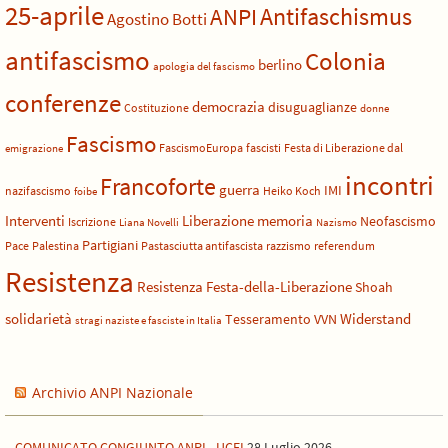
25-aprile
Antifaschismus
ANPI
Agostino Botti
antifascismo
Colonia
berlino
apologia del fascismo
conferenze
democrazia
disuguaglianze
Costituzione
donne
Fascismo
FascismoEuropa
fascisti
Festa di Liberazione dal
emigrazione
incontri
Francoforte
guerra
IMI
nazifascismo
Heiko Koch
foibe
Liberazione
Interventi
memoria
Neofascismo
Iscrizione
Liana Novelli
Nazismo
Partigiani
Pace
Palestina
Pastasciutta antifascista
razzismo
referendum
Resistenza
Resistenza Festa-della-Liberazione
Shoah
solidarietà
Widerstand
Tesseramento
VVN
stragi naziste e fasciste in Italia
Archivio ANPI Nazionale
COMUNICATO CONGIUNTO ANPI - UCEI
28 Luglio 2026