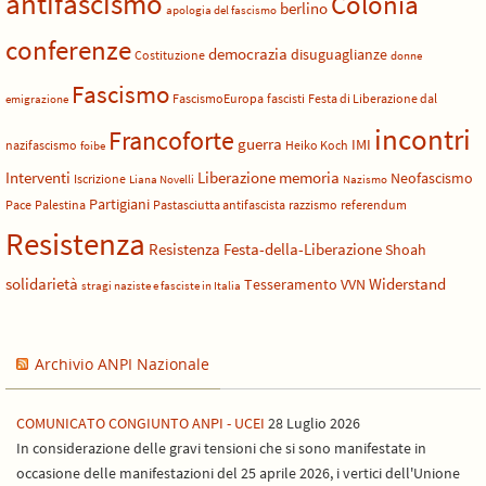
antifascismo
Colonia
berlino
apologia del fascismo
conferenze
democrazia
disuguaglianze
Costituzione
donne
Fascismo
FascismoEuropa
fascisti
Festa di Liberazione dal
emigrazione
incontri
Francoforte
guerra
IMI
nazifascismo
Heiko Koch
foibe
Liberazione
Interventi
memoria
Neofascismo
Iscrizione
Liana Novelli
Nazismo
Partigiani
Pace
Palestina
Pastasciutta antifascista
razzismo
referendum
Resistenza
Resistenza Festa-della-Liberazione
Shoah
solidarietà
Widerstand
Tesseramento
VVN
stragi naziste e fasciste in Italia
Archivio ANPI Nazionale
COMUNICATO CONGIUNTO ANPI - UCEI
28 Luglio 2026
In considerazione delle gravi tensioni che si sono manifestate in
occasione delle manifestazioni del 25 aprile 2026, i vertici dell'Unione