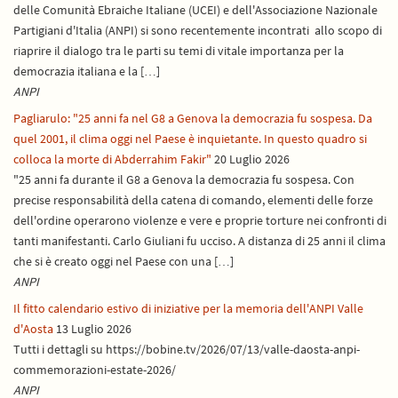
delle Comunità Ebraiche Italiane (UCEI) e dell'Associazione Nazionale
Partigiani d'Italia (ANPI) si sono recentemente incontrati allo scopo di
riaprire il dialogo tra le parti su temi di vitale importanza per la
democrazia italiana e la […]
ANPI
Pagliarulo: "25 anni fa nel G8 a Genova la democrazia fu sospesa. Da
quel 2001, il clima oggi nel Paese è inquietante. In questo quadro si
colloca la morte di Abderrahim Fakir"
20 Luglio 2026
"25 anni fa durante il G8 a Genova la democrazia fu sospesa. Con
precise responsabilità della catena di comando, elementi delle forze
dell'ordine operarono violenze e vere e proprie torture nei confronti di
tanti manifestanti. Carlo Giuliani fu ucciso. A distanza di 25 anni il clima
che si è creato oggi nel Paese con una […]
ANPI
Il fitto calendario estivo di iniziative per la memoria dell'ANPI Valle
d'Aosta
13 Luglio 2026
Tutti i dettagli su https://bobine.tv/2026/07/13/valle-daosta-anpi-
commemorazioni-estate-2026/
ANPI