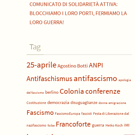
COMUNICATO DI SOLIDARIETÀ ATTIVA:
BLOCCHIAMO I LORO PORTI, FERMIAMO LA
LORO GUERRA!
Tag
25-aprile
ANPI
Agostino Botti
antifascismo
Antifaschismus
apologia
Colonia
conferenze
berlino
del fascismo
democrazia
disuguaglianze
Costituzione
donne
emigrazione
Fascismo
FascismoEuropa
fascisti
Festa di Liberazione dal
Francoforte
guerra
IMI
nazifascismo
Heiko Koch
foibe