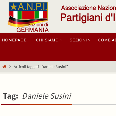
Salta
al
contenuto
Salta
HOMEPAGE
CHI SIAMO
SEZIONI
COME A
al
contenuto
Home
Articoli taggati "Daniele Susini"
Tag:
Daniele Susini