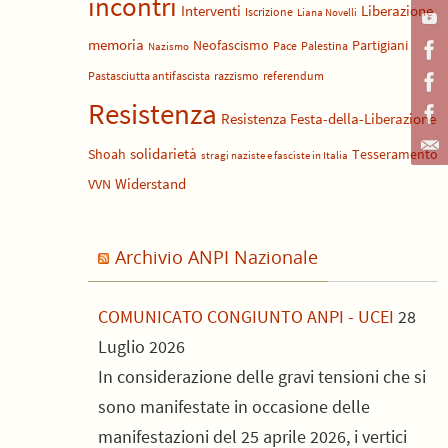
incontri
Liberazione
Interventi
Iscrizione
Liana Novelli
memoria
Neofascismo
Partigiani
Pace
Palestina
Nazismo
Pastasciutta antifascista
razzismo
referendum
Resistenza
Resistenza Festa-della-Liberazione
solidarietà
Shoah
Tesseramento
stragi naziste e fasciste in Italia
Widerstand
VVN
Archivio ANPI Nazionale
COMUNICATO CONGIUNTO ANPI - UCEI
28
Luglio 2026
In considerazione delle gravi tensioni che si
sono manifestate in occasione delle
manifestazioni del 25 aprile 2026, i vertici