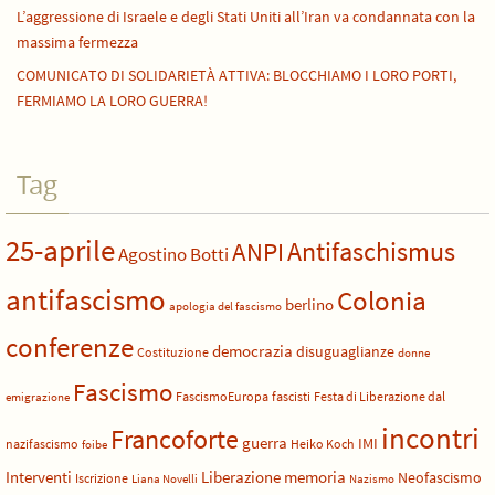
L’aggressione di Israele e degli Stati Uniti all’Iran va condannata con la
massima fermezza
COMUNICATO DI SOLIDARIETÀ ATTIVA: BLOCCHIAMO I LORO PORTI,
FERMIAMO LA LORO GUERRA!
Tag
25-aprile
Antifaschismus
ANPI
Agostino Botti
antifascismo
Colonia
berlino
apologia del fascismo
conferenze
democrazia
disuguaglianze
Costituzione
donne
Fascismo
FascismoEuropa
fascisti
Festa di Liberazione dal
emigrazione
incontri
Francoforte
guerra
IMI
nazifascismo
Heiko Koch
foibe
Liberazione
Interventi
memoria
Neofascismo
Iscrizione
Liana Novelli
Nazismo