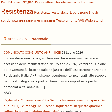
Partigiani
Pace
Palestina
Pastasciutta antifascista
razzismo
referendum
Resistenza
Resistenza Festa-della-Liberazione
Shoah
solidarietà
Widerstand
Tesseramento
VVN
stragi naziste e fasciste in Italia
Archivio ANPI Nazionale
COMUNICATO CONGIUNTO ANPI - UCEI
28 Luglio 2026
In considerazione delle gravi tensioni che si sono manifestate in
occasione delle manifestazioni del 25 aprile 2026, i vertici dell'Unione
delle Comunità Ebraiche Italiane (UCEI) e dell'Associazione Nazionale
Partigiani d'Italia (ANPI) si sono recentemente incontrati allo scopo di
riaprire il dialogo tra le parti su temi di vitale importanza per la
democrazia italiana e la […]
ANPI
Pagliarulo: "25 anni fa nel G8 a Genova la democrazia fu sospesa. Da
quel 2001, il clima oggi nel Paese è inquietante. In questo quadro si
colloca la morte di Abderrahim Fakir"
20 Luglio 2026