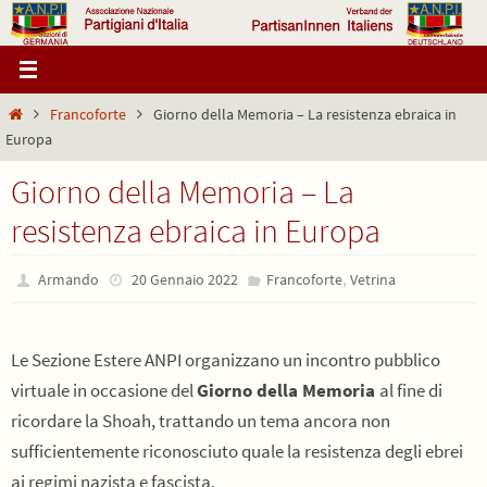
Salta
al
contenuto
Home
Francoforte
Giorno della Memoria – La resistenza ebraica in
Europa
Giorno della Memoria – La
resistenza ebraica in Europa
,
Armando
20 Gennaio 2022
Francoforte
Vetrina
Le Sezione Estere ANPI organizzano un incontro pubblico
virtuale in occasione del
Giorno della Memoria
al fine di
ricordare la Shoah, trattando un tema ancora non
sufficientemente riconosciuto quale la resistenza degli ebrei
ai regimi nazista e fascista.