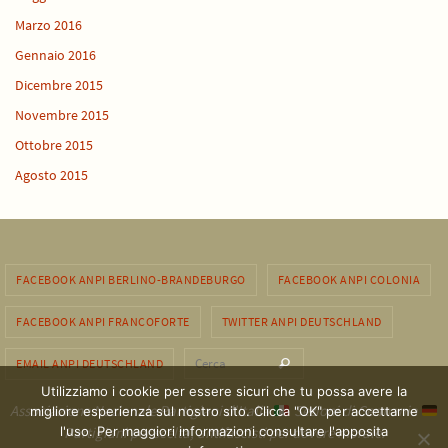
Marzo 2016
Gennaio 2016
Dicembre 2015
Novembre 2015
Ottobre 2015
Agosto 2015
FACEBOOK ANPI BERLINO-BRANDEBURGO
FACEBOOK ANPI COLONIA
FACEBOOK ANPI FRANCOFORTE
TWITTER ANPI DEUTSCHLAND
Cerca per:
EMAIL ANPI DEUTSCHLAND
Cerca
Utilizziamo i cookie per essere sicuri che tu possa avere la
Associazione Nazionale Partigiani d'Italia
Sezioni di Germania
migliore esperienza sul nostro sito. Clicca "OK" per accettarne
l'uso. Per maggiori informazioni consultare l'apposita
Partigiani per scelta, antifascisti per dovere morale.