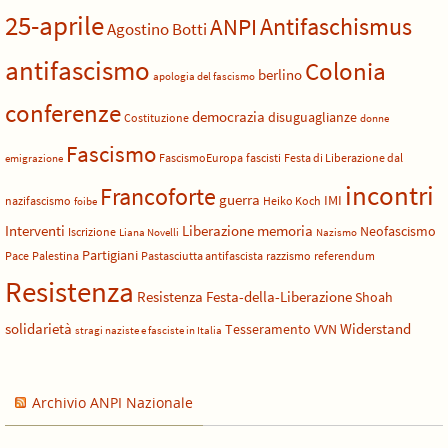
25-aprile
Antifaschismus
ANPI
Agostino Botti
antifascismo
Colonia
berlino
apologia del fascismo
conferenze
democrazia
disuguaglianze
Costituzione
donne
Fascismo
FascismoEuropa
fascisti
Festa di Liberazione dal
emigrazione
incontri
Francoforte
guerra
IMI
nazifascismo
Heiko Koch
foibe
Liberazione
Interventi
memoria
Neofascismo
Iscrizione
Liana Novelli
Nazismo
Partigiani
Pace
Palestina
Pastasciutta antifascista
razzismo
referendum
Resistenza
Resistenza Festa-della-Liberazione
Shoah
solidarietà
Widerstand
Tesseramento
VVN
stragi naziste e fasciste in Italia
Archivio ANPI Nazionale