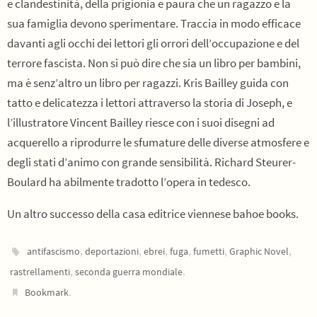
e clandestinità, della prigionia e paura che un ragazzo e la
sua famiglia devono sperimentare. Traccia in modo efficace
davanti agli occhi dei lettori gli orrori dell’occupazione e del
terrore fascista. Non si può dire che sia un libro per bambini,
ma è senz’altro un libro per ragazzi. Kris Bailley guida con
tatto e delicatezza i lettori attraverso la storia di Joseph, e
l’illustratore Vincent Bailley riesce con i suoi disegni ad
acquerello a riprodurre le sfumature delle diverse atmosfere e
degli stati d’animo con grande sensibilità. Richard Steurer-
Boulard ha abilmente tradotto l’opera in tedesco.
Un altro successo della casa editrice viennese bahoe books.
,
,
,
,
,
,
antifascismo
deportazioni
ebrei
fuga
fumetti
Graphic Novel
,
.
rastrellamenti
seconda guerra mondiale
.
Bookmark