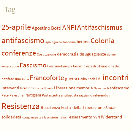
Tag
25-aprile
Antifaschismus
ANPI
Agostino Botti
antifascismo
Colonia
berlino
apologia del fascismo
conferenze
democrazia
disuguaglianze
Costituzione
donne
Fascismo
FascismoEuropa
fascisti
Festa di Liberazione dal
emigrazione
incontri
Francoforte
guerra
IMI
nazifascismo
Heiko Koch
foibe
Liberazione
Interventi
memoria
Neofascismo
Iscrizione
Liana Novelli
Nazismo
Partigiani
Pace
Palestina
Pastasciutta antifascista
razzismo
referendum
Resistenza
Resistenza Festa-della-Liberazione
Shoah
solidarietà
Widerstand
Tesseramento
VVN
stragi naziste e fasciste in Italia