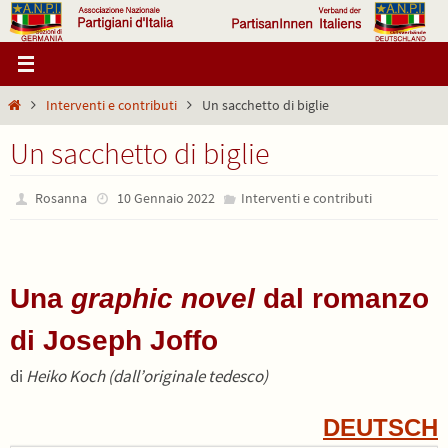
Salta
al
contenuto
Home
Interventi e contributi
Un sacchetto di biglie
Un sacchetto di biglie
Rosanna
10 Gennaio 2022
Interventi e contributi
Una
graphic novel
dal romanzo
di Joseph Joffo
di
Heiko Koch (dall’originale tedesco)
DEUTSCH