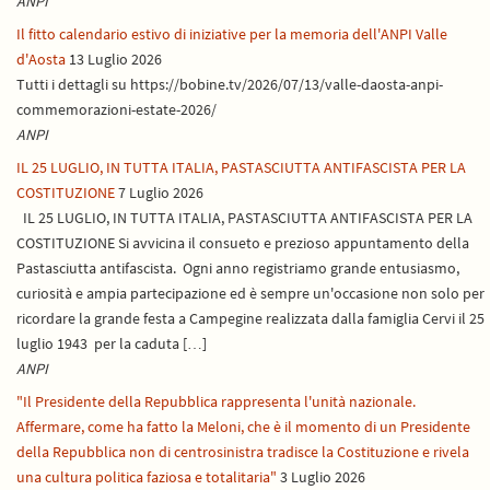
ANPI
Il fitto calendario estivo di iniziative per la memoria dell'ANPI Valle
d'Aosta
13 Luglio 2026
Tutti i dettagli su https://bobine.tv/2026/07/13/valle-daosta-anpi-
commemorazioni-estate-2026/
ANPI
IL 25 LUGLIO, IN TUTTA ITALIA, PASTASCIUTTA ANTIFASCISTA PER LA
COSTITUZIONE
7 Luglio 2026
IL 25 LUGLIO, IN TUTTA ITALIA, PASTASCIUTTA ANTIFASCISTA PER LA
COSTITUZIONE Si avvicina il consueto e prezioso appuntamento della
Pastasciutta antifascista. Ogni anno registriamo grande entusiasmo,
curiosità e ampia partecipazione ed è sempre un'occasione non solo per
ricordare la grande festa a Campegine realizzata dalla famiglia Cervi il 25
luglio 1943 per la caduta […]
ANPI
"Il Presidente della Repubblica rappresenta l'unità nazionale.
Affermare, come ha fatto la Meloni, che è il momento di un Presidente
della Repubblica non di centrosinistra tradisce la Costituzione e rivela
una cultura politica faziosa e totalitaria"
3 Luglio 2026