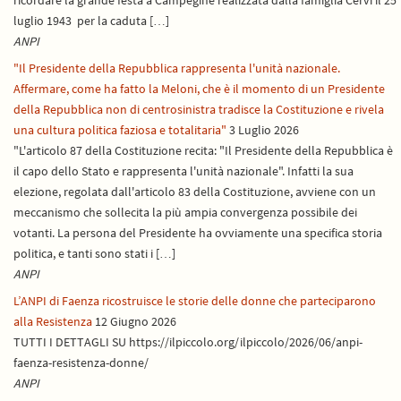
ricordare la grande festa a Campegine realizzata dalla famiglia Cervi il 25
luglio 1943 per la caduta […]
ANPI
"Il Presidente della Repubblica rappresenta l'unità nazionale.
Affermare, come ha fatto la Meloni, che è il momento di un Presidente
della Repubblica non di centrosinistra tradisce la Costituzione e rivela
una cultura politica faziosa e totalitaria"
3 Luglio 2026
"L'articolo 87 della Costituzione recita: "Il Presidente della Repubblica è
il capo dello Stato e rappresenta l'unità nazionale". Infatti la sua
elezione, regolata dall'articolo 83 della Costituzione, avviene con un
meccanismo che sollecita la più ampia convergenza possibile dei
votanti. La persona del Presidente ha ovviamente una specifica storia
politica, e tanti sono stati i […]
ANPI
L’ANPI di Faenza ricostruisce le storie delle donne che parteciparono
alla Resistenza
12 Giugno 2026
TUTTI I DETTAGLI SU https://ilpiccolo.org/ilpiccolo/2026/06/anpi-
faenza-resistenza-donne/
ANPI