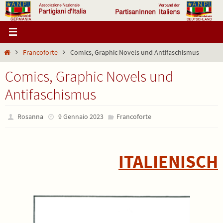
Salta
al
contenuto
Home
Francoforte
Comics, Graphic Novels und Antifaschismus
Comics, Graphic Novels und
Antifaschismus
Rosanna
9 Gennaio 2023
Francoforte
ITALIENISCH