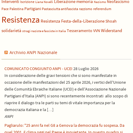
Liberazione
Interventi
memoria
Neofascismo
Iscrizione
Liana Novelli
Nazismo
Partigiani
Pace
Palestina
Pastasciutta antifascista
razzismo
referendum
Resistenza
Resistenza Festa-della-Liberazione
Shoah
solidarietà
Widerstand
Tesseramento
VVN
stragi naziste e fasciste in Italia
Archivio ANPI Nazionale
COMUNICATO CONGIUNTO ANPI - UCEI
28 Luglio 2026
In considerazione delle gravi tensioni che si sono manifestate in
occasione delle manifestazioni del 25 aprile 2026, i vertici dell'Unione
delle Comunità Ebraiche Italiane (UCEI) e dell'Associazione Nazionale
Partigiani d'Italia (ANPI) si sono recentemente incontrati allo scopo di
riaprire il dialogo tra le parti su temi di vitale importanza per la
democrazia italiana e la […]
ANPI
Pagliarulo: "25 anni fa nel G8 a Genova la democrazia fu sospesa. Da
quel 2001, il clima oggi nel Paese è inquietante. In questo quadro si