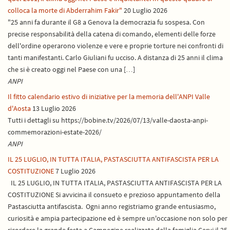
colloca la morte di Abderrahim Fakir"
20 Luglio 2026
"25 anni fa durante il G8 a Genova la democrazia fu sospesa. Con
precise responsabilità della catena di comando, elementi delle forze
dell'ordine operarono violenze e vere e proprie torture nei confronti di
tanti manifestanti. Carlo Giuliani fu ucciso. A distanza di 25 anni il clima
che si è creato oggi nel Paese con una […]
ANPI
Il fitto calendario estivo di iniziative per la memoria dell'ANPI Valle
d'Aosta
13 Luglio 2026
Tutti i dettagli su https://bobine.tv/2026/07/13/valle-daosta-anpi-
commemorazioni-estate-2026/
ANPI
IL 25 LUGLIO, IN TUTTA ITALIA, PASTASCIUTTA ANTIFASCISTA PER LA
COSTITUZIONE
7 Luglio 2026
IL 25 LUGLIO, IN TUTTA ITALIA, PASTASCIUTTA ANTIFASCISTA PER LA
COSTITUZIONE Si avvicina il consueto e prezioso appuntamento della
Pastasciutta antifascista. Ogni anno registriamo grande entusiasmo,
curiosità e ampia partecipazione ed è sempre un'occasione non solo per